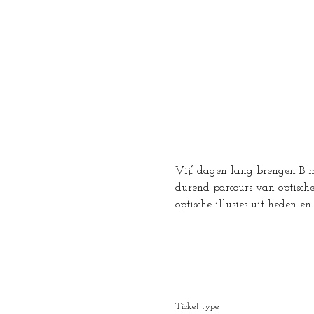
Vijf dagen lang brengen B-ma
durend parcours van optische 
optische illusies uit heden e
Ticket type