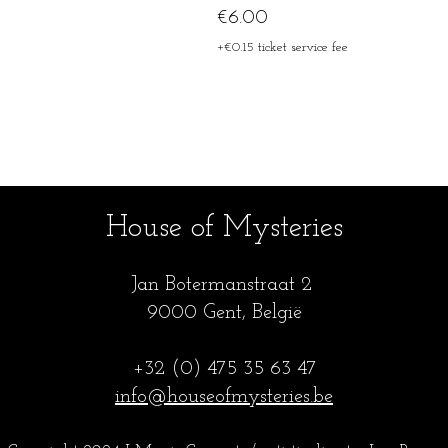
€6.00
+€0.15 ticket service fee
House of Mysteries
Jan Botermanstraa
t 2
9000 Gent, België
+32 (0) 475 35
63 47
info@houseofmysteries.be