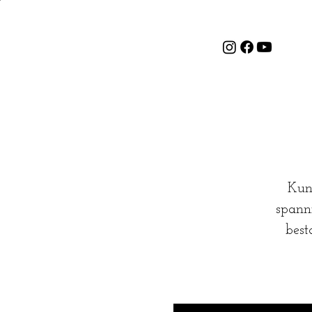
Kuns
spanni
best