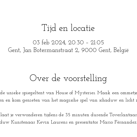
Tijd en locatie
03 feb 2024, 20:30 – 21:05
Gent, Jan Botermanstraat 2, 9000 Gent, België
Over de voorstelling
de unieke spiegeltent van House of Mysteries. Maak een ommetje t
een en kom genieten van het magische spel van schaduw en licht 
 laat je verwonderen tijdens de 35 minuten durende Toverlantaa
aduw Kunstenaar Kevin Laurens en presentator Mario Férnandez.