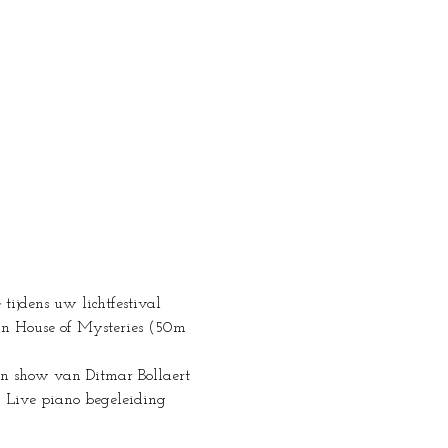
ijdens uw lichtfestival 
in House of Mysteries (50m 
rn show van Ditmar Bollaert 
 Live piano begeleiding 