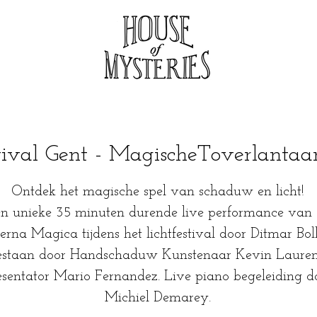
stival Gent - MagischeToverlanta
Ontdek het magische spel van schaduw en licht!
n unieke 35 minuten durende live performance van
erna Magica tijdens het lichtfestival door Ditmar Boll
gestaan door Handschaduw Kunstenaar Kevin Lauren
esentator Mario Fernandez. Live piano begeleiding d
Michiel Demarey.