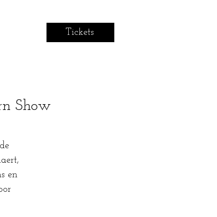
Tickets
arn Show
 de
aert,
s en
oor