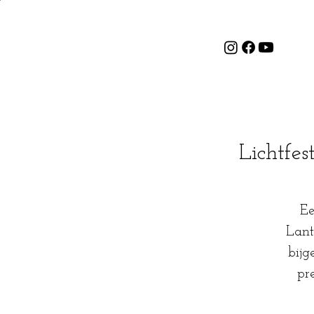
Lichtfe
Ee
Lant
bij
pr