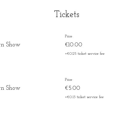
Tickets
Price
rn Show
€10.00
+€0.25 ticket service fee
Price
rn Show
€5.00
+€0.13 ticket service fee