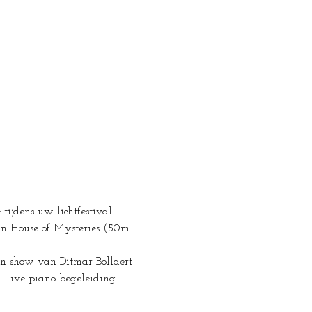
ijdens uw lichtfestival 
in House of Mysteries (50m 
rn show van Ditmar Bollaert 
 Live piano begeleiding 