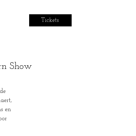
Tickets
arn Show
 de
aert,
s en
oor