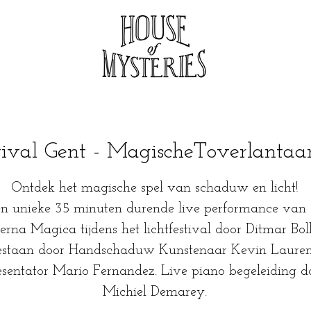
stival Gent - MagischeToverlanta
Ontdek het magische spel van schaduw en licht!
n unieke 35 minuten durende live performance van
erna Magica tijdens het lichtfestival door Ditmar Boll
gestaan door Handschaduw Kunstenaar Kevin Lauren
esentator Mario Fernandez. Live piano begeleiding d
Michiel Demarey.