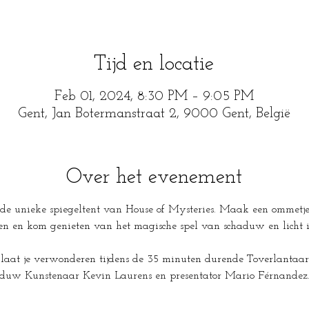
Tijd en locatie
Feb 01, 2024, 8:30 PM – 9:05 PM
Gent, Jan Botermanstraat 2, 9000 Gent, België
Over het evenement
de unieke spiegeltent van House of Mysteries. Maak een ommetje t
een en kom genieten van het magische spel van schaduw en licht 
 laat je verwonderen tijdens de 35 minuten durende Toverlantaa
aduw Kunstenaar Kevin Laurens en presentator Mario Férnandez.