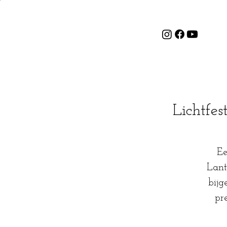
Lichtfe
Ee
Lant
bij
pr