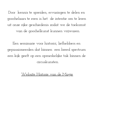
Door  kennis te spreiden, ervaringen te delen en 
goochelaars te eren is het  de intentie om te leren 
uit onze rijke geschiedenis zodat we de toekomst 
 van de goochelkunst kunnen vrijwaren.
Een seminarie voor historici, liefhebbers en 
gepassioneerden dat binnen  een breed spectrum 
een kijk geeft op een opmerkelijke tak binnen de 
 circuskunsten.
Website Historie van de Magie