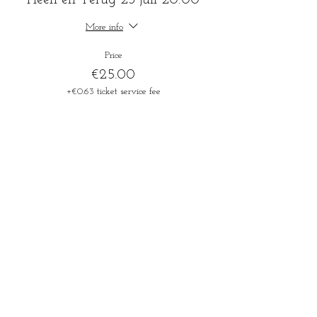
Heen en Terug 23 juli 20:00
More info
Price
€25.00
+€0.63 ticket service fee
Sale ended
Ticket type
Heen en Terug 23 juli -12j
More info
Price
€18.00
+€0.45 ticket service fee