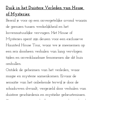
Duik in het Duistere Verleden van House 
of Mysteries:
Bereid je voor op een onvergetelijke avond waarin 
de grenzen tussen werkelijkheid en het 
bovennatuurlijke vervagen. Het House of 
Mysteries opent zijn deuren voor een exclusieve 
Haunted House Tour, waar we je meenemen op 
een reis doorheen verhalen van lang vervlogen 
tijden en onverklaarbare fenomenen die dit huis 
omhullen.
Ontdek de geheimen van het verleden, waar 
magie en mysterie samenkomen. Ervaar de 
sensatie van het onbekende terwijl je door de 
schaduwen dwaalt, vergezeld door verhalen van 
duistere geschiedenis en mystieke gebeurtenissen. 
Zie met eigen ogen de illusies en wonderen die al 
generaties lang tot de verbeelding spreken.
Het is een avond vol betovering, waarin je 
getuige bent van magische momenten en 
onverklaarbare verschijnselen. Durf jij het aan om 
je onder te dompelen in deze wereld van illusie en 