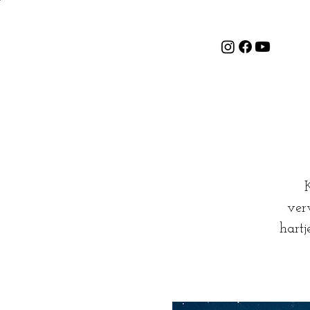
ver
hartj