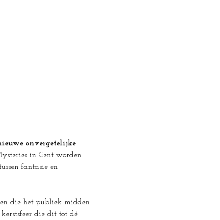
nieuwe onvergetelijke 
Mysteries in Gent worden 
ssen fantasie en 
ten die het publiek midden 
rstsfeer die dit tot dé 