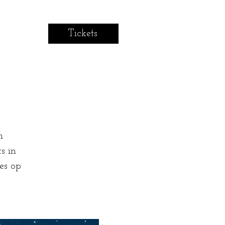
Tickets
n
s in
es op