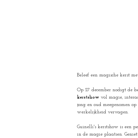
Beleef een magische kerst met
Op 27 december nodigt de b
kerstshow
 vol magie, intera
jong en oud meegenomen op e
werkelijkheid vervagen. 
Guinelli's kerstshow is een 
in de magie plaatsen. Geniet