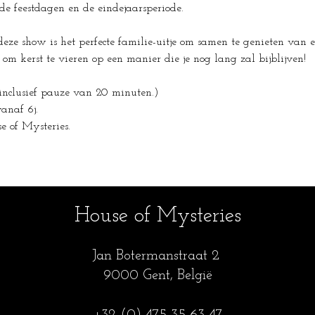
 de feestdagen en de eindejaarsperiode.
, deze show is het perfecte familie-uitje om samen te genieten van
om kerst te vieren op een manier die je nog lang zal bijblijven!
inclusief pauze van 20 minuten.)
vanaf 6j.
e of Mysteries.
House of Mysteries
Jan Botermanstraa
t 2
9000 Gent, België