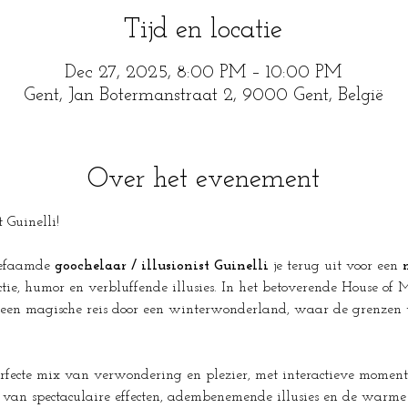
Tijd en locatie
Dec 27, 2025, 8:00 PM – 10:00 PM
Gent, Jan Botermanstraat 2, 9000 Gent, België
Over het evenement
 Guinelli! 
efaamde 
goochelaar / illusionist Guinelli
 je terug uit voor een 
ctie, humor en verbluffende illusies. In het betoverende House of 
en magische reis door een winterwonderland, waar de grenzen tu
perfecte mix van verwondering en plezier, met interactieve momen
 van spectaculaire effecten, adembenemende illusies en de warme ke