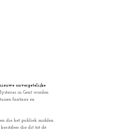
nieuwe onvergetelijke 
Mysteries in Gent worden 
ssen fantasie en 
ten die het publiek midden 
rstsfeer die dit tot dé 