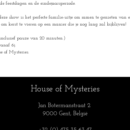
 de feestdagen en de eindejaarsperiode.
, deze show is het perfecte familie-uitje om samen te genieten van
om kerst te vieren op een manier die je nog lang zal bijblijven!
inclusief pauze van 20 minuten.)
vanaf 6j.
e of Mysteries.
House of Mysteries
Jan Botermanstraa
t 2
9000 Gent, België