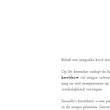
Beleef een magische kerst met
Op 26 december nodigt de b
kerstshow 
vol magie, intera
jong en oud meegenomen op e
werkelijkheid vervagen. 
Guinelli's kerstshow is een 
in de magie plaatsen. Geniet