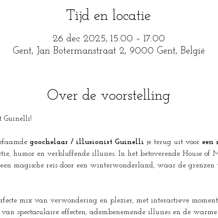
Tijd en locatie
26 dec 2025, 15:00 – 17:00
Gent, Jan Botermanstraat 2, 9000 Gent, België
Over de voorstelling
 Guinelli! 
efaamde 
goochelaar / illusionist Guinelli
 je terug uit voor 
een 
ctie, humor en verbluffende illusies. In het betoverende House of 
en magische reis door een winterwonderland, waar de grenzen tu
perfecte mix van verwondering en plezier, met interactieve momen
 van spectaculaire effecten, adembenemende illusies en de warme ke