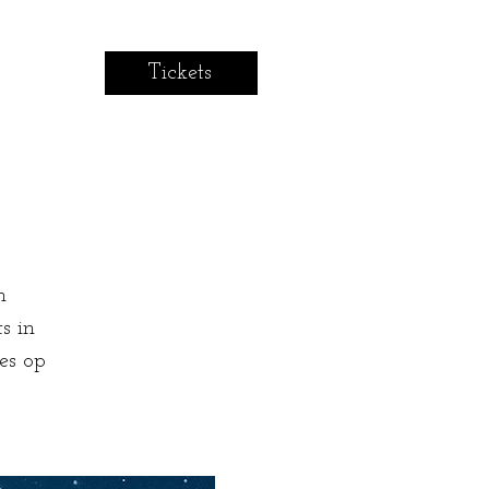
Tickets
n
s in
es op