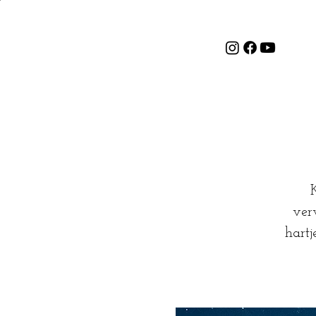
ver
hartj