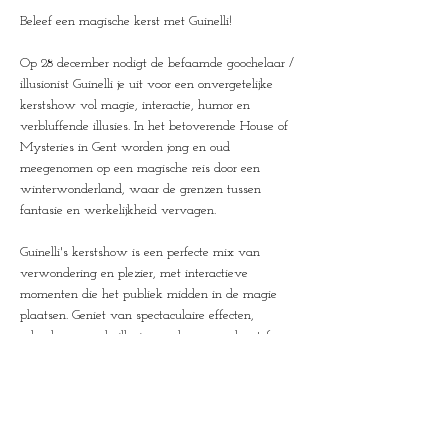
Beleef een magische kerst met Guinelli! 
Op 28 december nodigt de befaamde goochelaar / 
illusionist Guinelli je uit voor een onvergetelijke 
kerstshow vol magie, interactie, humor en 
verbluffende illusies. In het betoverende House of 
Mysteries in Gent worden jong en oud 
meegenomen op een magische reis door een 
winterwonderland, waar de grenzen tussen 
fantasie en werkelijkheid vervagen. 
Guinelli's kerstshow is een perfecte mix van 
verwondering en plezier, met interactieve 
momenten die het publiek midden in de magie 
plaatsen. Geniet van spectaculaire effecten, 
adembenemende illusies en de warme kerstsfeer 
die dit tot dé ideale uitstap maakt tijdens de 
feestdagen en de eindejaarsperiode.
Geschikt voor alle leeftijden, deze show is het 
perfecte familie-uitje om samen te genieten van 