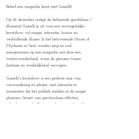
Beleef een magische kerst met Guinelli! 
Op 26 december nodigt de befaamde goochelaar / 
illusionist Guinelli je uit voor een onvergetelijke 
kerstshow vol magie, interactie, humor en 
verbluffende illusies. In het betoverende House of 
Mysteries in Gent worden jong en oud 
meegenomen op een magische reis door een 
winterwonderland, waar de grenzen tussen 
fantasie en werkelijkheid vervagen. 
Guinelli's kerstshow is een perfecte mix van 
verwondering en plezier, met interactieve 
momenten die het publiek midden in de magie 
plaatsen. Geniet van spectaculaire effecten, 
adembenemende illusies en de warme kerstsfeer 
die dit tot dé ideale uitstap maakt tijdens de 
feestdagen en de eindejaarsperiode.
Geschikt voor alle leeftijden, deze show is het 
perfecte familie-uitje om samen te genieten van 