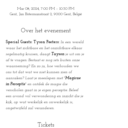
Mar 08, 2024, 7:00 PM – 10:30 PM
Gent, Jan Botermanstraat 2, 9000 Gent, België
Over het evenement
Special Guests: Tyson Peeters: 
In een wereld 
waar het zichtbare en het onzichtbare elkaar 
regelmatig kruisen, daagt 
Tayson
 je uit om je 
af te vragen: Bestaat er nog iets buiten onze 
waarneming? En zo ja, hoe verhouden we 
ons tot dat wat we niet kunnen zien of 
aanraken?
Laat je meeslepen met "
Magicae 
in Perceptis
" en ontdek de magie die 
verscholen gaat in je eigen perceptie. Beleef 
een avond vol verwondering en inzicht die je 
kijk, op wat werkelijk en onwerkelijk is, 
ongetwijfeld zal veranderen.
Tickets