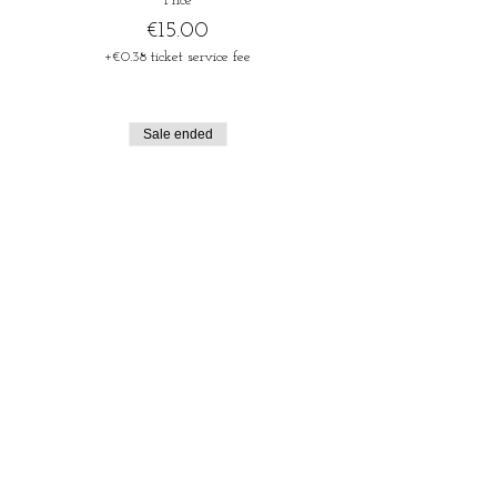
Price
€15.00
+€0.38 ticket service fee
Sale ended
Ticket type
Ticket ESN student pas holder
More info
Price
€10.00
+€0.25 ticket service fee
Sale ended
Ticket type
Ticket Magic Shows only -12j