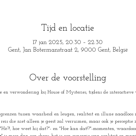
Tijd en locatie
17 jan 2025, 20:30 – 22:30
Gent, Jan Botermanstraat 2, 9000 Gent, België
Over de voorstelling
 en verwondering bij House of Mysteries, tijdens de interactieve v
renzen tussen waarheid en leugen, realiteit en illusie naadloos i
 reis die niet alleen je geest zal verruimen, maar ook je perceptie 
 "Hè?!, hoe weet hij dat?"- en "Hoe kan dat!?"-momenten, waardoor 