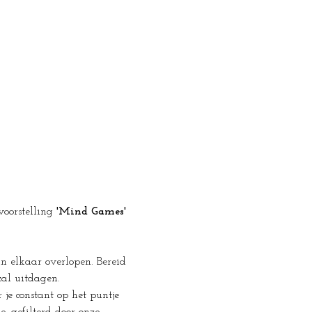
oorstelling 
'Mind Games' 
n elkaar overlopen. Bereid 
zal uitdagen.
je constant op het puntje 