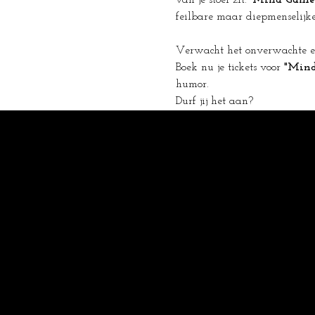
van je stoel zit. 
'Mind Games
feilbare maar diepmenselijke
Verwacht het onverwachte en
Boek nu je tickets voor 
"Mind
humor.
Durf jij het aan?