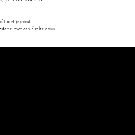
, gefilterd door onze 
elt met je geest.
erie, met een flinke dosis 