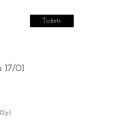
Tickets
 17/01
12y)