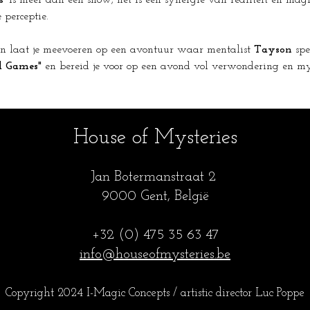
'
 is meer dan een show; het is een synergie van realiteit en magie
 perceptie.
 laat je meevoeren op een avontuur waar mentalist 
Tayson
 spe
 Games"
 en bereid je voor op een avond vol verwondering en myst
House of Mysteries
Jan Botermanstraa
t 2
9000 Gent, België
+32 (0) 475 35
63 47
info@houseofmysteries.be
Copyright 2024 I-Magic Concepts / artistic director Luc Popp
e