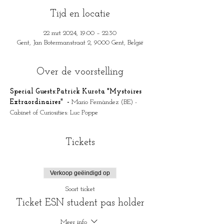
Tijd en locatie
22 mrt 2024, 19:00 – 22:30
Gent, Jan Botermanstraat 2, 9000 Gent, België
Over de voorstelling
Special Guests:Patrick Kurota "Mystoires 
Extraordinaires"  - 
Mario Fernàndez (BE) - 
Cabinet of Curiosities: Luc Poppe
Tickets
Verkoop geëindigd op
Soort ticket
Ticket ESN student pas holder
Meer info