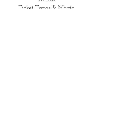
Soort ticket
Ticket Tapas & Magic.
Meer info
Prijs
€ 35,00
+€ 0,88 servicekosten ticket
Verkoop geëindigd op
Soort ticket
Ticket Magic Shows only
Meer info
Prijs
€ 15,00
+€ 0,38 servicekosten ticket