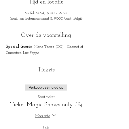
Tijd en locatie
23 feb 2024, 19:00 – 22:30
Gent, Jan Botermanstraat 2, 9000 Gent, België
Over de voorstelling
Special Guests: 
Mario Torres (CO) - Cabinet of 
Curiosities: Luc Poppe
Tickets
Verkoop geëindigd op
Soort ticket
Ticket Magic Shows only -12j
Meer info
Prijs