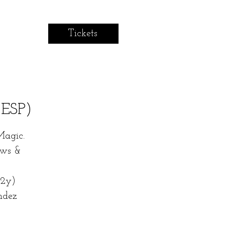
Tickets
(ESP)
Magic.
ows &
12y)
ndez