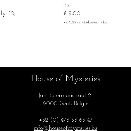
Prijs
y -12j
€ 9,00
+€ 0,23 servicekosten ticket
House of Mysteries
Jan Botermanstraa
t 2
9000 Gent, België
+32 (0) 475 35
63 47
info@houseofmysteries.be