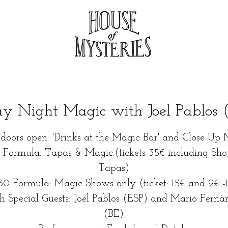
ay Night Magic with Joel Pablos 
 doors open: 'Drinks at the Magic Bar' and Close Up 
0 Formula: Tapas & Magic.(tickets 35€ including Sh
Tapas)
30 Formula: Magic Shows only (ticket: 15€ and 9€ -
 Special Guests: Joel Pablos (ESP) and Mario Fernà
(BE)