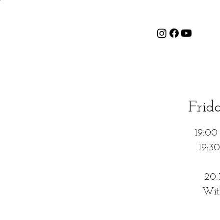
Frid
19:00
19:3
20:
With