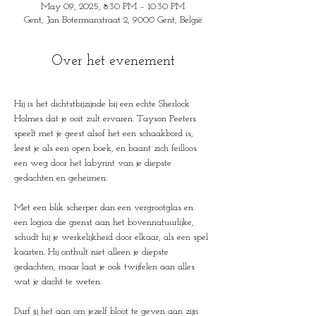
May 09, 2025, 8:30 PM – 10:30 PM
Gent, Jan Botermanstraat 2, 9000 Gent, België
Over het evenement
Hij is het dichtstbijzijnde bij een echte Sherlock 
Holmes dat je ooit zult ervaren. Tayson Peeters 
speelt met je geest alsof het een schaakbord is, 
leest je als een open boek, en baant zich feilloos 
een weg door het labyrint van je diepste 
gedachten en geheimen.
Met een blik scherper dan een vergrootglas en 
een logica die grenst aan het bovennatuurlijke, 
schudt hij je werkelijkheid door elkaar, als een spel 
kaarten. Hij onthult niet alleen je diepste 
gedachten, maar laat je ook twijfelen aan alles 
wat je dacht te weten.
Durf jij het aan om jezelf bloot te geven aan zijn 