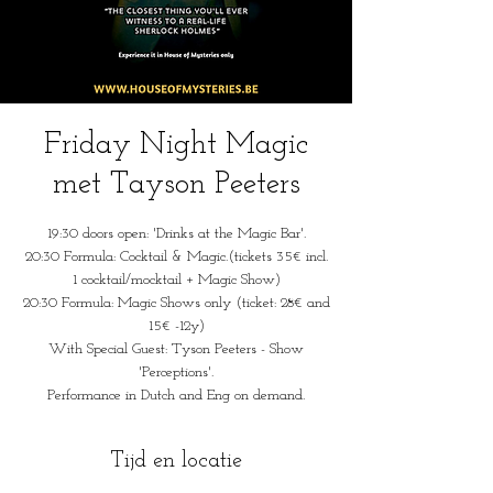
Friday Night Magic
met Tayson Peeters
19:30 doors open: 'Drinks at the Magic Bar'.
20:30 Formula: Cocktail & Magic.(tickets 35€ incl.
1 cocktail/mocktail + Magic Show)
20:30 Formula: Magic Shows only (ticket: 28€ and
15€ -12y)
With Special Guest: Tyson Peeters - Show
'Perceptions'.
Performance in Dutch and Eng on demand.
Tijd en locatie