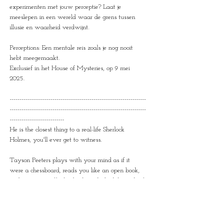
experimenten met jouw perceptie? Laat je 
meeslepen in een wereld waar de grens tussen 
illusie en waarheid verdwijnt.
Perceptions: Een mentale reis zoals je nog nooit 
hebt meegemaakt.
Exclusief in het House of Mysteries, op 9 mei 
2025.
----------------------------------------------------------------------
----------------------------------------------------------------------
----------------------------
He is the closest thing to a real-life Sherlock 
Holmes, you'll ever get to witness.
Tayson Peeters plays with your mind as if it 
were a chessboard, reads you like an open book, 
and navigates effortlessly through the labyrinth of 
your deepest thoughts and secrets.
With a gaze sharper than a magnifying glass 