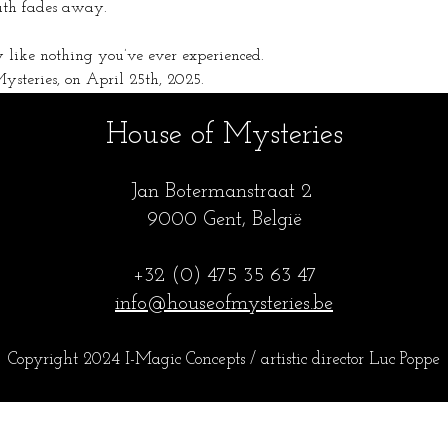
ruth fades away.
y like nothing you’ve ever experienced.
ysteries, on April 25th, 2025.
House of Mysteries
Jan Botermanstraa
t 2
9000 Gent, België
+32 (0) 475 35
63 47
info@houseofmysteries.be
Copyright 2024 I-Magic Concepts / artistic director Luc Popp
e