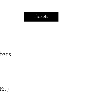
Tickets
ters
12y)
.