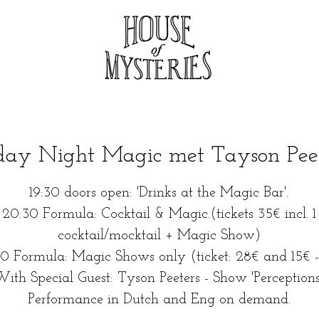
day Night Magic met Tayson Pee
19:30 doors open: 'Drinks at the Magic Bar'.
20:30 Formula: Cocktail & Magic.(tickets 35€ incl. 1
cocktail/mocktail + Magic Show)
0 Formula: Magic Shows only (ticket: 28€ and 15€ -
ith Special Guest: Tyson Peeters - Show 'Perceptions'
Performance in Dutch and Eng on demand.