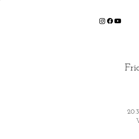
Fri
20:3
W