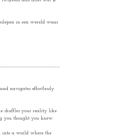
 twijfelen aan alles wat je 
eeslepen in een wereld waar 
---------------------------------------
and navigates effortlessly 
 shuffles your reality like 
ing you thought you knew.
n into a world where the 