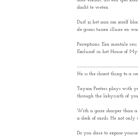
door elkaar, als een spel kaa
dacht te weten.
Durf jij het aan om jezelf b
de grens tussen illusie en w
Perceptions: Een mentale rei
Exclusief in het House of Mys
---------------------------------------
He is the closest thing to a r
Tayson Peeters plays with yo
through the labyrinth of your
With a gaze sharper than a m
a deck of cards. He not onl
Do you dare to expose yourse