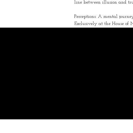
line between illusion and t
Perceptions: A mental journe
Exclusively at the House of M