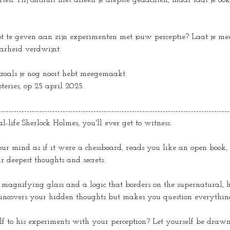
rten. Hij onthult niet alleen je diepste gedachten, maar laat je ook
loot te geven aan zijn experimenten met jouw perceptie? Laat je m
aarheid verdwijnt.
s zoals je nog nooit hebt meegemaakt.
teries, op 25 april 2025.
------------------------------------------------------------------------------------------
eal-life Sherlock Holmes, you'll ever get to witness.
ur mind as if it were a chessboard, reads you like an open book, 
 deepest thoughts and secrets.
agnifying glass and a logic that borders on the supernatural, he
y uncovers your hidden thoughts but makes you question everyth
lf to his experiments with your perception? Let yourself be draw