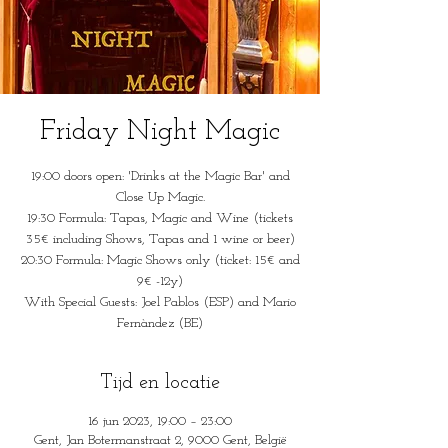
Friday Night Magic
19:00 doors open: 'Drinks at the Magic Bar' and
Close Up Magic.
19:30 Formula: Tapas, Magic and Wine (tickets
35€ including Shows, Tapas and 1 wine or beer)
20:30 Formula: Magic Shows only (ticket: 15€ and
9€ -12y)
With Special Guests: Joel Pablos (ESP) and Mario
Fernàndez (BE)
Tijd en locatie
16 jun 2023, 19:00 – 23:00
Gent, Jan Botermanstraat 2, 9000 Gent, België