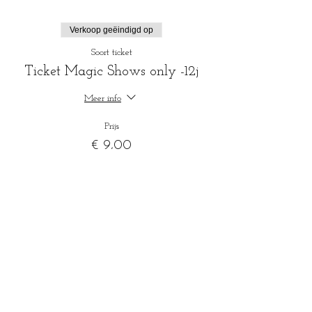
Verkoop geëindigd op
Soort ticket
Ticket Magic Shows only -12j
Meer info
Prijs
€ 9,00
+€ 0,23 servicekosten ticket
Verkoop geëindigd op
Soort ticket
Ticket Tapas, Magic and Wine.
Meer info
Prijs