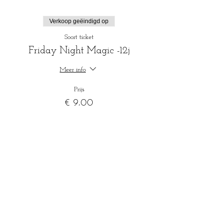
Verkoop geëindigd op
Soort ticket
Friday Night Magic -12j
Meer info
Prijs
€ 9,00
+€ 0,23 servicekosten ticket
Verkoop geëindigd op
Soort ticket
Ticket Tapas, Magic and Wine
Meer info
Prijs