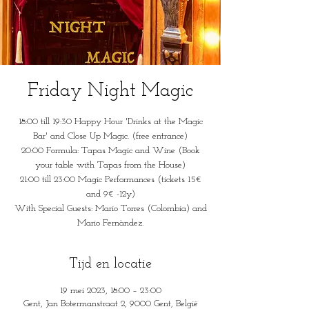
Friday Night Magic
18:00 till 19:30 Happy Hour 'Drinks at the Magic
Bar' and Close Up Magic. (free entrance)
20:00 Formula: Tapas Magic and Wine (Book
your table with Tapas from the House)
21:00 till 23:00 Magic Performances (tickets 15€
and 9€ -12y)
With Special Guests: Mario Torres (Colombia) and
Mario Fernàndez.
Tijd en locatie
19 mei 2023, 18:00 – 23:00
Gent, Jan Botermanstraat 2, 9000 Gent, België