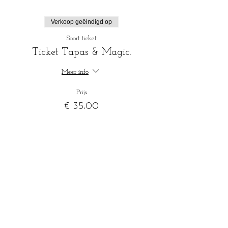
Verkoop geëindigd op
Soort ticket
Ticket Tapas & Magic.
Meer info
Prijs
€ 35,00
+€ 0,88 servicekosten ticket
Verkoop geëindigd op
Soort ticket
Ticket Magic Shows only -12j
Meer info
Prijs