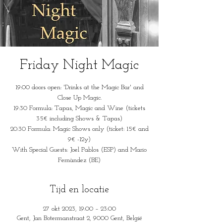
Friday Night Magic
19:00 doors open: 'Drinks at the Magic Bar' and
Close Up Magic.
19:30 Formula: Tapas, Magic and Wine (tickets
35€ including Shows & Tapas)
20:30 Formula: Magic Shows only (ticket: 15€ and
9€ -12y)
With Special Guests: Joel Pablos (ESP) and Mario
Fernàndez (BE)
Tijd en locatie
27 okt 2023, 19:00 – 23:00
Gent, Jan Botermanstraat 2, 9000 Gent, België