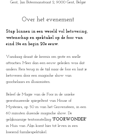
Gent, Jan Botermanstraat 2, 9000 Gent, België
Over het evenement
Stap binnen in een wereld vol betovering, 
wetenschap en spektakel op de foor van 
eind 19e en begin 20e eeuw.
Vandaag draait de kermis om grote en snelle 
attracties. Meer dan een eeuw geleden was dat 
anders. Reis terug in de tijd naar de foor en laat je 
betoveren door een magische show van 
goochelaars en illusionisten. 
Beleef de Magie van de Foor in de unieke 
gerestaureerde spiegeltent van House of 
Mysteries, op 50 m van het Gravensteen, in een 
60 minuten durende magische show. De 
gelijknamige tentoonstelling 
'FOORWONDER'
in Huis van Alijn komt hier tot leven in een 
boeiend familiespektakel.