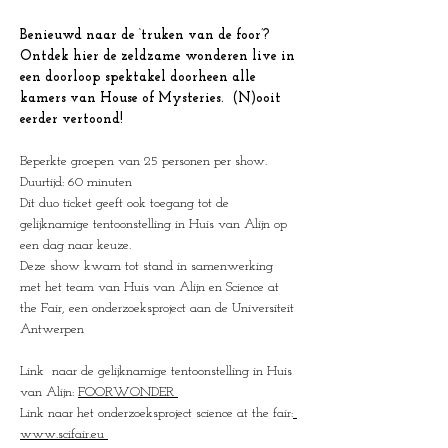
Benieuwd naar de ‘truken van de foor’? 
Ontdek hier de zeldzame wonderen live in 
een doorloop spektakel doorheen alle 
kamers van House of Mysteries.  (N)ooit 
eerder vertoond!
Beperkte groepen van 25 personen per show.
Duurtijd: 60 minuten
Dit duo ticket geeft ook toegang tot de 
gelijknamige tentoonstelling in Huis van Alijn op 
een dag naar keuze.
Deze show kwam tot stand in samenwerking 
met het team van Huis van Alijn en Science at 
the Fair, een onderzoeksproject aan de Universiteit 
Antwerpen 
Link  naar de gelijknamige tentoonstelling in Huis 
van Alijn: 
FOORWONDER
Link
naar
het
onderzoeksproject science at the fair:
www.scifair.eu