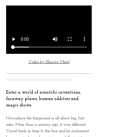
V
ideo by Blauwe Merel
----------------------------------------------------------------------
------------------------------------------------------
Enter a world of scientific inventions, 
faraway places, human oddities and 
magic shows.
Nowadays the fairground is all about big, fast 
rides. More than a century ago, it was different. 
Travel back in time to the foor and be enchanted 