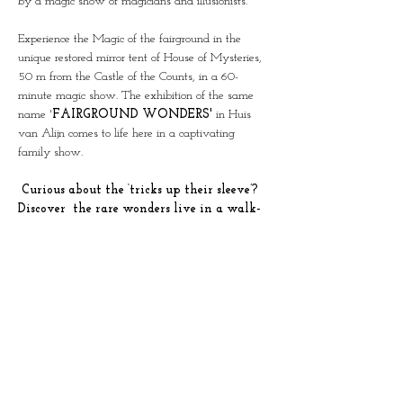
by a magic show of magicians and illusionists.
Experience the Magic of the fairground in the 
unique restored mirror tent of House of Mysteries, 
50 m from the Castle of the Counts, in a 60-
minute magic show. The exhibition of the same 
name '
FAIRGROUND WONDERS'
 in Huis 
van Alijn comes to life here in a captivating 
family show.
 Curious about the ‘tricks up their sleeve’? 
Discover  the rare wonders live in a walk-
through show through all the rooms of 
House of Mysteries.  (N)ever shown before!
Limited groups of 25 people per show.
Duration: 60 minutes
This duo ticket also gives access to the exhibition 
of the same name in Huis van Alijn on a day of 
your choice.
This show was created in collaboration with the 
team from Huis van Alijn and Science at the Fair, 