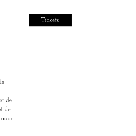
Tickets
de
et de
ot de
 naar