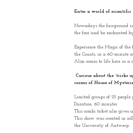
Enter a world of scientifi
Nowadays the fairground is a
the foor and be enchanted by
Experience the Magic of the f
the Counts, in a 60-minute m
Alijn comes to life here in a
 Curious about the ‘tricks up their sleeve’? Discover  the rare wonders live in a walk-through show through all the 
rooms of House of Mysterie
Limited groups of 25 people 
Duration: 60 minutes
This combi ticket also gives 
This show was created in coll
the University of Antwerp.