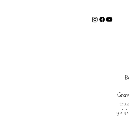
B
Grav
'tru
gelij