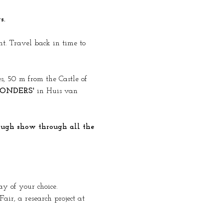
s.
t. Travel back in time to 
s, 50 m from the Castle of 
ONDERS'
 in Huis van 
ay of your choice.
ir, a research project at 