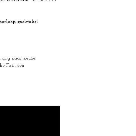
ORWONDER'
 in Huis van 
oorloop spektakel 
en dag naar keuze.
e Fair, een 