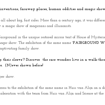
c inventions, faraway places, human oddities and magic show
ll about big, fast rides. More than a century ago, it was differen
 a magic show of magicians and illusionists.
airground in the unique restored mirror tent of House of Mysterie
agic show. The exhibition of the same name '
FAIRGROUND W
 captivating family show.
s.  (N)ever shown before!
per show.
access to the exhibition of the same name in Huis van Alijn on a d
aboration with the team from Huis van Alijn and Science at the Fa