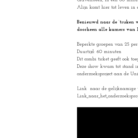
Gravensteen, in een 60 minu
Alijn komt hier tot leven in 
Benieuwd naar de ‘truken v
doorheen alle kamers van H
Beperkte groepen van 25 per
Duurtijd: 60 minuten
Dit combi ticket geeft ook t
Deze show kwam tot stand in
onderzoeksproject aan de Un
Link  naar de gelijknamige t
Link
naar
het
onderzoeksproje