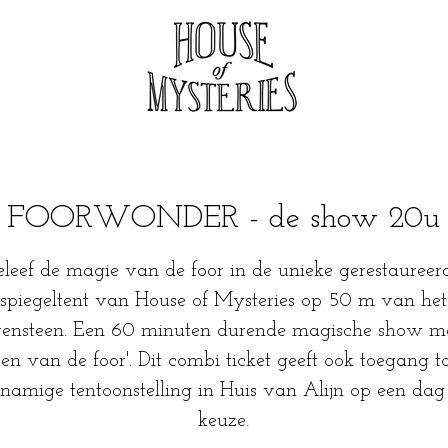
FOORWONDER - de show 20u
eleef de magie van de foor in de unieke gerestaureer
spiegeltent van House of Mysteries op 50 m van het
ensteen. Een 60 minuten durende magische show m
ken van de foor'. Dit combi ticket geeft ook toegang t
knamige tentoonstelling in Huis van Alijn op een dag
keuze.