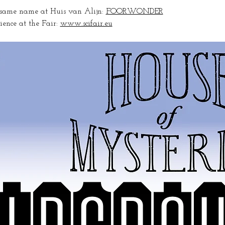
e same name at Huis van Alijn: 
FOORWONDER
ience at the Fair: 
www.scifair.eu