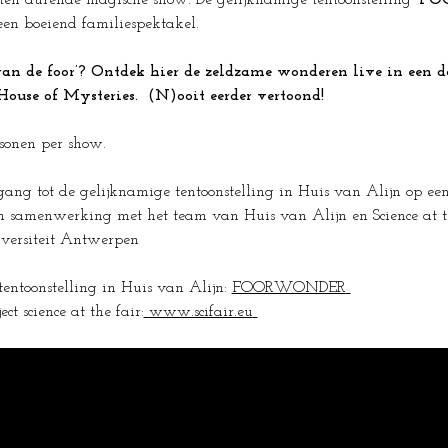
ten durende magische show. De gelijknamige tentoonstelling 
'FO
een boeiend familiespektakel.
an de foor’? Ontdek hier de zeldzame wonderen live in een d
ouse of Mysteries.  (N)ooit eerder vertoond!
sonen per show.
oegang tot de gelijknamige tentoonstelling in Huis van Alijn op e
 samenwerking met het team van Huis van Alijn en Science at th
iversiteit Antwerpen 
entoonstelling in Huis van Alijn: 
FOORWONDER
ct science at the fair:
www.scifair.eu