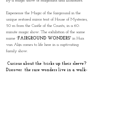
by a magic show of magicians and illusionists.
Experience the Magic of the fairground in the 
unique restored mirror tent of House of Mysteries, 
50 m from the Castle of the Counts, in a 60-
minute magic show. The exhibition of the same 
name '
FAIRGROUND WONDERS'
 in Huis 
van Alijn comes to life here in a captivating 
family show.
 Curious about the ‘tricks up their sleeve’? 
Discover  the rare wonders live in a walk-
through show through all the rooms of 
House of Mysteries.  (N)ever shown before!
Limited groups of 25 people per show.
Duration: 60 minutes
This combi ticket also gives access to the 
exhibition of the same name in Huis van Alijn on 
a day of your choice.
This show was created in collaboration with the 
team from Huis van Alijn and Science at the Fair, 