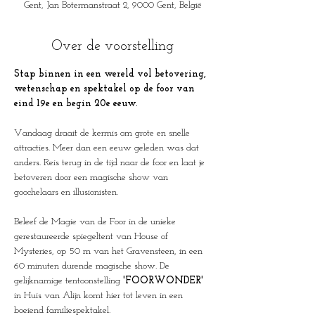
Gent, Jan Botermanstraat 2, 9000 Gent, België
Over de voorstelling
Stap binnen in een wereld vol betovering, 
wetenschap en spektakel op de foor van 
eind 19e en begin 20e eeuw.
Vandaag draait de kermis om grote en snelle 
attracties. Meer dan een eeuw geleden was dat 
anders. Reis terug in de tijd naar de foor en laat je 
betoveren door een magische show van 
goochelaars en illusionisten. 
Beleef de Magie van de Foor in de unieke 
gerestaureerde spiegeltent van House of 
Mysteries, op 50 m van het Gravensteen, in een 
60 minuten durende magische show. De 
gelijknamige tentoonstelling 
'FOORWONDER'
in Huis van Alijn komt hier tot leven in een 
boeiend familiespektakel.