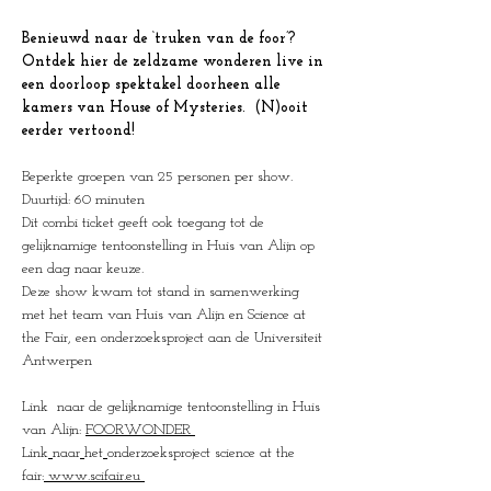
Benieuwd naar de ‘truken van de foor’? 
Ontdek hier de zeldzame wonderen live in 
een doorloop spektakel doorheen alle 
kamers van House of Mysteries.  (N)ooit 
eerder vertoond!
Beperkte groepen van 25 personen per show.
Duurtijd: 60 minuten
Dit combi ticket geeft ook toegang tot de 
gelijknamige tentoonstelling in Huis van Alijn op 
een dag naar keuze.
Deze show kwam tot stand in samenwerking 
met het team van Huis van Alijn en Science at 
the Fair, een onderzoeksproject aan de Universiteit 
Antwerpen 
Link  naar de gelijknamige tentoonstelling in Huis 
van Alijn: 
FOORWONDER
Link
naar
het
onderzoeksproject science at the 
fair:
www.scifair.eu