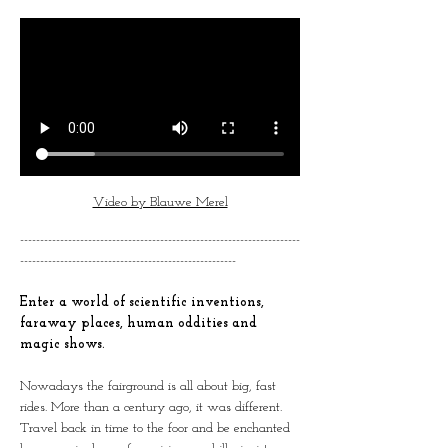
Video by Blauwe Merel
----------------------------------------------------------------------
------------------------------------------------------
Enter a world of scientific inventions, 
faraway places, human oddities and 
magic shows.
Nowadays the fairground is all about big, fast 
rides. More than a century ago, it was different. 
Travel back in time to the foor and be enchanted 