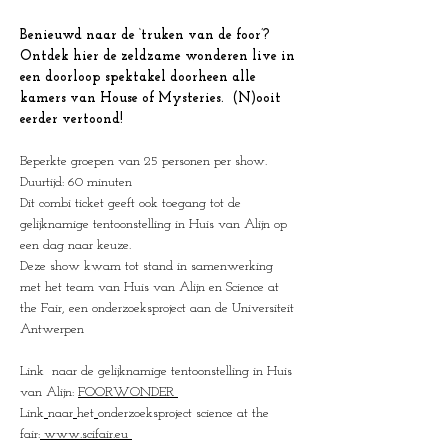
Benieuwd naar de ‘truken van de foor’? 
Ontdek hier de zeldzame wonderen live in 
een doorloop spektakel doorheen alle 
kamers van House of Mysteries.  (N)ooit 
eerder vertoond!
Beperkte groepen van 25 personen per show.
Duurtijd: 60 minuten
Dit combi ticket geeft ook toegang tot de 
gelijknamige tentoonstelling in Huis van Alijn op 
een dag naar keuze.
Deze show kwam tot stand in samenwerking 
met het team van Huis van Alijn en Science at 
the Fair, een onderzoeksproject aan de Universiteit 
Antwerpen 
Link  naar de gelijknamige tentoonstelling in Huis 
van Alijn: 
FOORWONDER
Link
naar
het
onderzoeksproject science at the 
fair:
www.scifair.eu