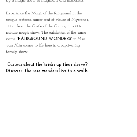
by a magic show of magicians and illusionists.
Experience the Magic of the fairground in the 
unique restored mirror tent of House of Mysteries, 
50 m from the Castle of the Counts, in a 60-
minute magic show. The exhibition of the same 
name '
FAIRGROUND WONDERS'
 in Huis 
van Alijn comes to life here in a captivating 
family show.
 Curious about the ‘tricks up their sleeve’? 
Discover  the rare wonders live in a walk-
through show through all the rooms of 
House of Mysteries.  (N)ever shown before!
Limited groups of 25 people per show.
Duration: 60 minutes
This combi ticket also gives access to the 
exhibition of the same name in Huis van Alijn on 
a day of your choice.
This show was created in collaboration with the 
team from Huis van Alijn and Science at the Fair, 