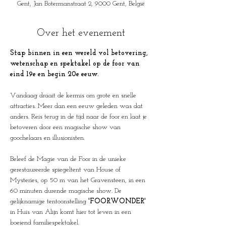
Gent, Jan Botermanstraat 2, 9000 Gent, België
Over het evenement
Stap binnen in een wereld vol betovering, 
wetenschap en spektakel op de foor van 
eind 19e en begin 20e eeuw.
Vandaag draait de kermis om grote en snelle 
attracties. Meer dan een eeuw geleden was dat 
anders. Reis terug in de tijd naar de foor en laat je 
betoveren door een magische show van 
goochelaars en illusionisten. 
Beleef de Magie van de Foor in de unieke 
gerestaureerde spiegeltent van House of 
Mysteries, op 50 m van het Gravensteen, in een 
60 minuten durende magische show. De 
gelijknamige tentoonstelling 
'FOORWONDER'
in Huis van Alijn komt hier tot leven in een 
boeiend familiespektakel.