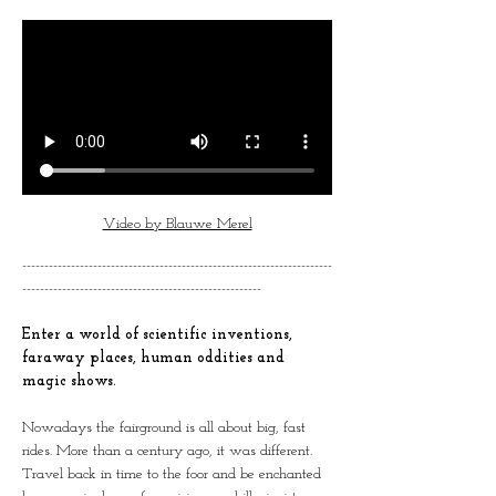
Video by Blauwe Merel
----------------------------------------------------------------------
------------------------------------------------------
Enter a world of scientific inventions, 
faraway places, human oddities and 
magic shows.
Nowadays the fairground is all about big, fast 
rides. More than a century ago, it was different. 
Travel back in time to the foor and be enchanted 