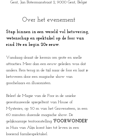
Gent, Jan Botermanstraat 2, 9000 Gent, België
Over het evenement
Stap binnen in een wereld vol betovering, 
wetenschap en spektakel op de foor van 
eind 19e en begin 20e eeuw.
Vandaag draait de kermis om grote en snelle 
attracties. Meer dan een eeuw geleden was dat 
anders. Reis terug in de tijd naar de foor en laat je 
betoveren door een magische show van 
goochelaars en illusionisten. 
Beleef de Magie van de Foor in de unieke 
gerestaureerde spiegeltent van House of 
Mysteries, op 50 m van het Gravensteen, in een 
60 minuten durende magische show. De 
gelijknamige tentoonstelling 
'FOORWONDER'
in Huis van Alijn komt hier tot leven in een 
boeiend familiespektakel.