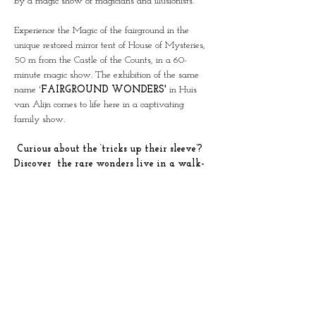
by a magic show of magicians and illusionists.
Experience the Magic of the fairground in the 
unique restored mirror tent of House of Mysteries, 
50 m from the Castle of the Counts, in a 60-
minute magic show. The exhibition of the same 
name '
FAIRGROUND WONDERS'
 in Huis 
van Alijn comes to life here in a captivating 
family show.
 Curious about the ‘tricks up their sleeve’? 
Discover  the rare wonders live in a walk-
through show through all the rooms of 
House of Mysteries.  (N)ever shown before!
Limited groups of 25 people per show.
Duration: 60 minutes
This combi ticket also gives access to the 
exhibition of the same name in Huis van Alijn on 
a day of your choice.
This show was created in collaboration with the 
team from Huis van Alijn and Science at the Fair, 