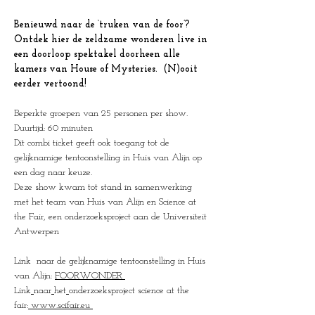
Benieuwd naar de ‘truken van de foor’? 
Ontdek hier de zeldzame wonderen live in 
een doorloop spektakel doorheen alle 
kamers van House of Mysteries.  (N)ooit 
eerder vertoond!
Beperkte groepen van 25 personen per show.
Duurtijd: 60 minuten
Dit combi ticket geeft ook toegang tot de 
gelijknamige tentoonstelling in Huis van Alijn op 
een dag naar keuze.
Deze show kwam tot stand in samenwerking 
met het team van Huis van Alijn en Science at 
the Fair, een onderzoeksproject aan de Universiteit 
Antwerpen 
Link  naar de gelijknamige tentoonstelling in Huis 
van Alijn: 
FOORWONDER
Link
naar
het
onderzoeksproject science at the 
fair:
www.scifair.eu