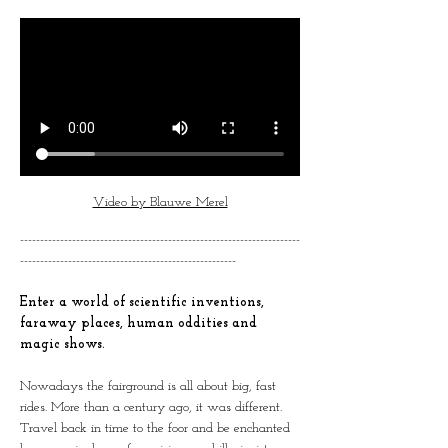
Video by Blauwe Merel
----------------------------------------------------------------------
------------------------------------------------------
Enter a world of scientific inventions, 
faraway places, human oddities and 
magic shows.
Nowadays the fairground is all about big, fast 
rides. More than a century ago, it was different. 
Travel back in time to the foor and be enchanted 