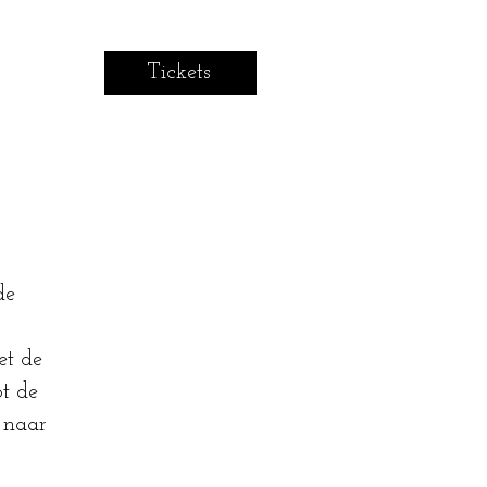
Tickets
de
et de
ot de
 naar