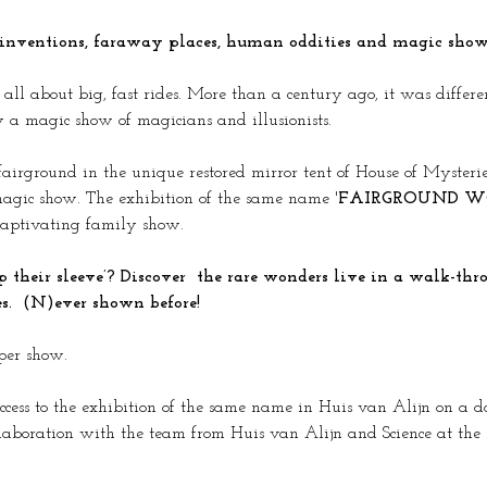
c inventions, faraway places, human oddities and magic show
ll about big, fast rides. More than a century ago, it was differen
 a magic show of magicians and illusionists.
airground in the unique restored mirror tent of House of Mysterie
agic show. The exhibition of the same name '
FAIRGROUND W
 captivating family show.
s.  (N)ever shown before!
per show.
access to the exhibition of the same name in Huis van Alijn on a d
aboration with the team from Huis van Alijn and Science at the Fa