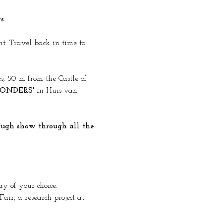
s.
t. Travel back in time to 
s, 50 m from the Castle of 
ONDERS'
 in Huis van 
ay of your choice.
ir, a research project at 