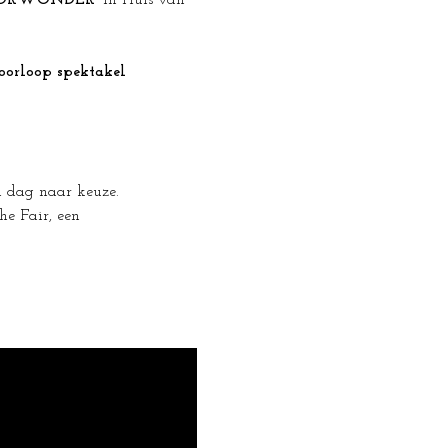
ORWONDER'
 in Huis van 
oorloop spektakel 
en dag naar keuze.
e Fair, een 