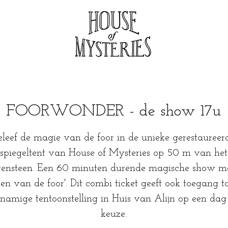
FOORWONDER - de show 17u
eleef de magie van de foor in de unieke gerestaureer
spiegeltent van House of Mysteries op 50 m van het
ensteen. Een 60 minuten durende magische show m
ken van de foor'. Dit combi ticket geeft ook toegang t
knamige tentoonstelling in Huis van Alijn op een dag
keuze.