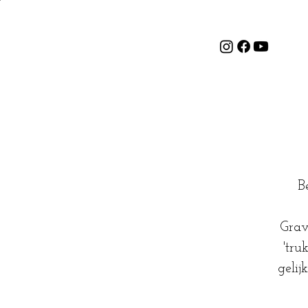
B
Grav
'tru
gelij