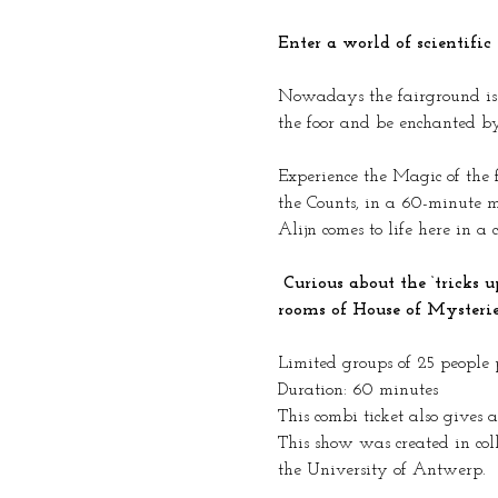
Enter a world of scientifi
Nowadays the fairground is a
the foor and be enchanted by
Experience the Magic of the f
the Counts, in a 60-minute m
Alijn comes to life here in a
 Curious about the ‘tricks up their sleeve’? Discover  the rare wonders live in a walk-through show through all the 
rooms of House of Mysterie
Limited groups of 25 people 
Duration: 60 minutes
This combi ticket also gives 
This show was created in coll
the University of Antwerp.