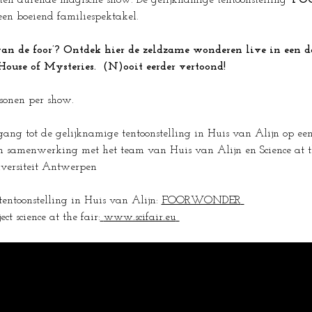
ten durende magische show. De gelijknamige tentoonstelling 
'FO
een boeiend familiespektakel.
an de foor’? Ontdek hier de zeldzame wonderen live in een d
ouse of Mysteries.  (N)ooit eerder vertoond!
sonen per show.
oegang tot de gelijknamige tentoonstelling in Huis van Alijn op e
 samenwerking met het team van Huis van Alijn en Science at th
iversiteit Antwerpen 
entoonstelling in Huis van Alijn: 
FOORWONDER
ct science at the fair:
www.scifair.eu