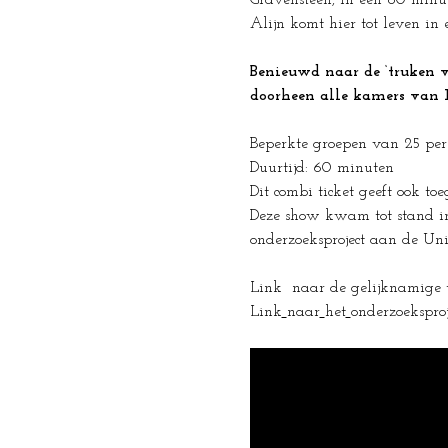
Gravensteen, in een 60 minu
Alijn komt hier tot leven in 
Benieuwd naar de ‘truken v
doorheen alle kamers van H
Beperkte groepen van 25 per
Duurtijd: 60 minuten
Dit combi ticket geeft ook t
Deze show kwam tot stand in
onderzoeksproject aan de Un
Link  naar de gelijknamige t
Link
naar
het
onderzoeksproje