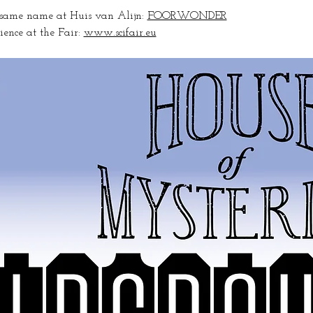
e same name at Huis van Alijn: 
FOORWONDER
ience at the Fair: 
www.scifair.eu