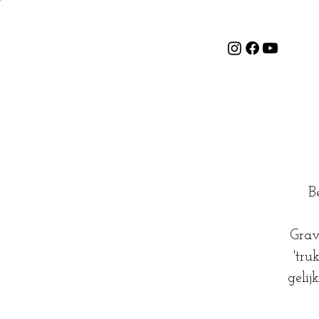
B
Grav
'tru
gelij