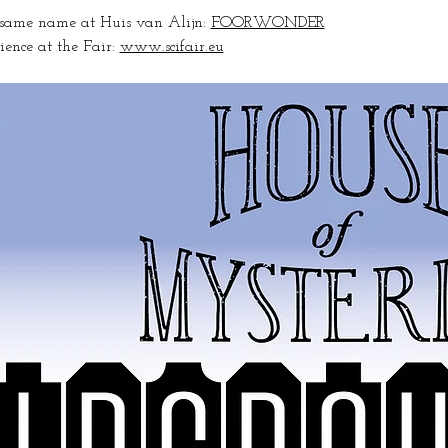
e same name at Huis van Alijn: 
FOORWONDER
ience at the Fair: 
www.scifair.eu