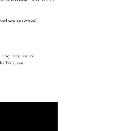
ORWONDER'
 in Huis van 
oorloop spektakel 
en dag naar keuze.
e Fair, een 