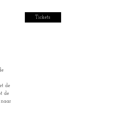
Tickets
de
et de
ot de
 naar