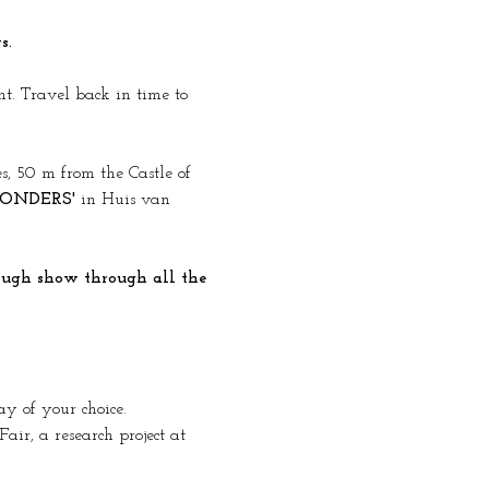
s.
t. Travel back in time to 
s, 50 m from the Castle of 
ONDERS'
 in Huis van 
ay of your choice.
ir, a research project at 