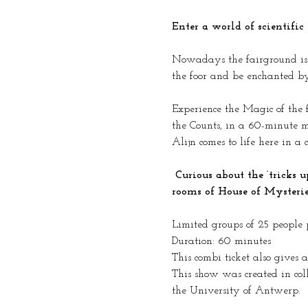
Enter a world of scientifi
Nowadays the fairground is a
the foor and be enchanted by
Experience the Magic of the f
the Counts, in a 60-minute m
Alijn comes to life here in a
 Curious about the ‘tricks up their sleeve’? Discover  the rare wonders live in a walk-through show through all the 
rooms of House of Mysterie
Limited groups of 25 people 
Duration: 60 minutes
This combi ticket also gives 
This show was created in coll
the University of Antwerp.