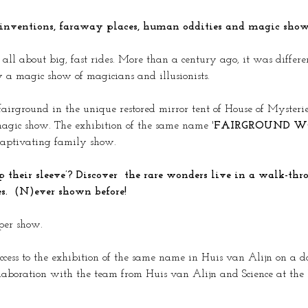
c inventions, faraway places, human oddities and magic show
ll about big, fast rides. More than a century ago, it was differen
 a magic show of magicians and illusionists.
airground in the unique restored mirror tent of House of Mysterie
agic show. The exhibition of the same name '
FAIRGROUND W
 captivating family show.
s.  (N)ever shown before!
per show.
access to the exhibition of the same name in Huis van Alijn on a d
aboration with the team from Huis van Alijn and Science at the Fa