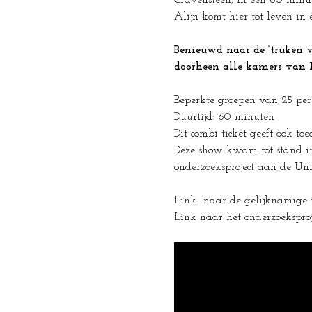
Gravensteen, in een 60 minu
Alijn komt hier tot leven in 
Benieuwd naar de ‘truken v
doorheen alle kamers van H
Beperkte groepen van 25 per
Duurtijd: 60 minuten
Dit combi ticket geeft ook t
Deze show kwam tot stand in
onderzoeksproject aan de Un
Link  naar de gelijknamige t
Link
naar
het
onderzoeksproje