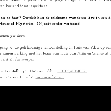
ten durende magische show. De gelijknamige tentoonstelling 
'FO
een boeiend familiespektakel.
an de foor’? Ontdek hier de zeldzame wonderen live in een d
ouse of Mysteries.  (N)ooit eerder vertoond!
sonen per show.
oegang tot de gelijknamige tentoonstelling in Huis van Alijn op e
 samenwerking met het team van Huis van Alijn en Science at th
iversiteit Antwerpen 
entoonstelling in Huis van Alijn: 
FOORWONDER
ct science at the fair:
www.scifair.eu