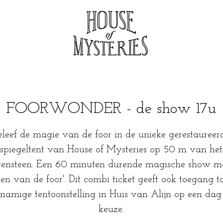
FOORWONDER - de show 17u
eleef de magie van de foor in de unieke gerestaureer
spiegeltent van House of Mysteries op 50 m van het
ensteen. Een 60 minuten durende magische show m
ken van de foor'. Dit combi ticket geeft ook toegang t
knamige tentoonstelling in Huis van Alijn op een dag
keuze.