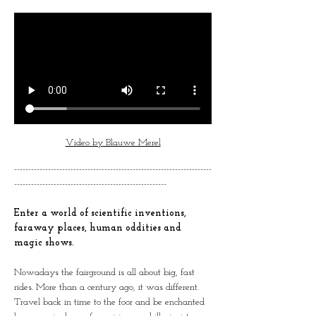
Video by Blauwe Merel
----------------------------------------------------------------------
------------------------------------------------------
Enter a world of scientific inventions, 
faraway places, human oddities and 
magic shows.
Nowadays the fairground is all about big, fast 
rides. More than a century ago, it was different. 
Travel back in time to the foor and be enchanted 