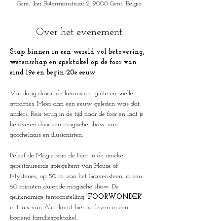
Gent, Jan Botermanstraat 2, 9000 Gent, België
Over het evenement
Stap binnen in een wereld vol betovering, 
wetenschap en spektakel op de foor van 
eind 19e en begin 20e eeuw.
Vandaag draait de kermis om grote en snelle 
attracties. Meer dan een eeuw geleden was dat 
anders. Reis terug in de tijd naar de foor en laat je 
betoveren door een magische show van 
goochelaars en illusionisten. 
Beleef de Magie van de Foor in de unieke 
gerestaureerde spiegeltent van House of 
Mysteries, op 50 m van het Gravensteen, in een 
60 minuten durende magische show. De 
gelijknamige tentoonstelling 
'FOORWONDER'
in Huis van Alijn komt hier tot leven in een 
boeiend familiespektakel.