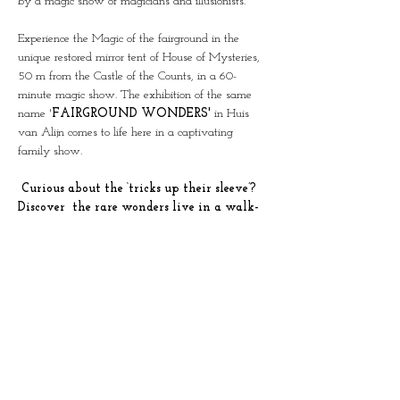
by a magic show of magicians and illusionists.
Experience the Magic of the fairground in the 
unique restored mirror tent of House of Mysteries, 
50 m from the Castle of the Counts, in a 60-
minute magic show. The exhibition of the same 
name '
FAIRGROUND WONDERS'
 in Huis 
van Alijn comes to life here in a captivating 
family show.
 Curious about the ‘tricks up their sleeve’? 
Discover  the rare wonders live in a walk-
through show through all the rooms of 
House of Mysteries.  (N)ever shown before!
Limited groups of 25 people per show.
Duration: 60 minutes
This combi ticket also gives access to the 
exhibition of the same name in Huis van Alijn on 
a day of your choice.
This show was created in collaboration with the 
team from Huis van Alijn and Science at the Fair, 