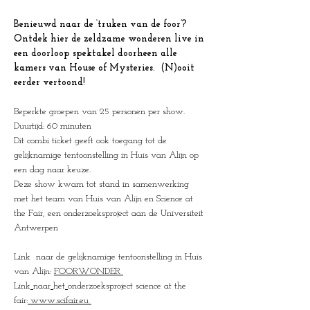
Benieuwd naar de ‘truken van de foor’? 
Ontdek hier de zeldzame wonderen live in 
een doorloop spektakel doorheen alle 
kamers van House of Mysteries.  (N)ooit 
eerder vertoond!
Beperkte groepen van 25 personen per show.
Duurtijd: 60 minuten
Dit combi ticket geeft ook toegang tot de 
gelijknamige tentoonstelling in Huis van Alijn op 
een dag naar keuze.
Deze show kwam tot stand in samenwerking 
met het team van Huis van Alijn en Science at 
the Fair, een onderzoeksproject aan de Universiteit 
Antwerpen 
Link  naar de gelijknamige tentoonstelling in Huis 
van Alijn: 
FOORWONDER
Link
naar
het
onderzoeksproject science at the 
fair:
www.scifair.eu