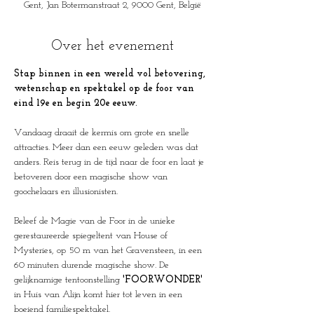
Gent, Jan Botermanstraat 2, 9000 Gent, België
Over het evenement
Stap binnen in een wereld vol betovering, 
wetenschap en spektakel op de foor van 
eind 19e en begin 20e eeuw.
Vandaag draait de kermis om grote en snelle 
attracties. Meer dan een eeuw geleden was dat 
anders. Reis terug in de tijd naar de foor en laat je 
betoveren door een magische show van 
goochelaars en illusionisten. 
Beleef de Magie van de Foor in de unieke 
gerestaureerde spiegeltent van House of 
Mysteries, op 50 m van het Gravensteen, in een 
60 minuten durende magische show. De 
gelijknamige tentoonstelling 
'FOORWONDER'
in Huis van Alijn komt hier tot leven in een 
boeiend familiespektakel.