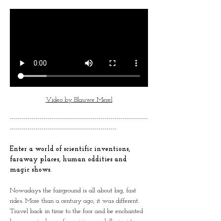
Video by Blauwe Merel
----------------------------------------------------------------------
------------------------------------------------------
Enter a world of scientific inventions, 
faraway places, human oddities and 
magic shows.
Nowadays the fairground is all about big, fast 
rides. More than a century ago, it was different. 
Travel back in time to the foor and be enchanted 