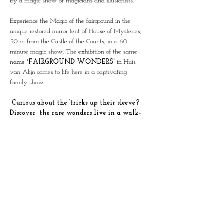
by a magic show of magicians and illusionists.
Experience the Magic of the fairground in the 
unique restored mirror tent of House of Mysteries, 
50 m from the Castle of the Counts, in a 60-
minute magic show. The exhibition of the same 
name '
FAIRGROUND WONDERS'
 in Huis 
van Alijn comes to life here in a captivating 
family show.
 Curious about the ‘tricks up their sleeve’? 
Discover  the rare wonders live in a walk-
through show through all the rooms of 
House of Mysteries.  (N)ever shown before!
Limited groups of 25 people per show.
Duration: 60 minutes
This combi ticket also gives access to the 
exhibition of the same name in Huis van Alijn on 
a day of your choice.
This show was created in collaboration with the 
team from Huis van Alijn and Science at the Fair, 