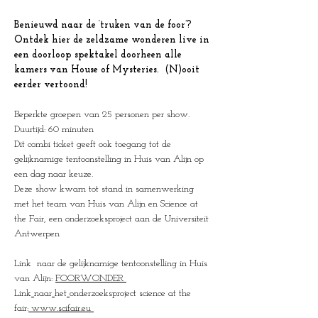
Benieuwd naar de ‘truken van de foor’? 
Ontdek hier de zeldzame wonderen live in 
een doorloop spektakel doorheen alle 
kamers van House of Mysteries.  (N)ooit 
eerder vertoond!
Beperkte groepen van 25 personen per show.
Duurtijd: 60 minuten
Dit combi ticket geeft ook toegang tot de 
gelijknamige tentoonstelling in Huis van Alijn op 
een dag naar keuze.
Deze show kwam tot stand in samenwerking 
met het team van Huis van Alijn en Science at 
the Fair, een onderzoeksproject aan de Universiteit 
Antwerpen 
Link  naar de gelijknamige tentoonstelling in Huis 
van Alijn: 
FOORWONDER
Link
naar
het
onderzoeksproject science at the 
fair:
www.scifair.eu