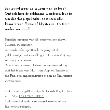
Benieuwd naar de ‘truken van de foor’? 
Ontdek hier de zeldzame wonderen live in 
een doorloop spektakel doorheen alle 
kamers van House of Mysteries.  (N)ooit 
eerder vertoond!
Beperkte groepen van 25 personen per show.
Duurtijd: 60 minuten
Dit combi ticket geeft ook toegang tot de 
gelijknamige tentoonstelling in Huis van Alijn op 
een dag naar keuze.
Deze show kwam tot stand in samenwerking 
met het team van Huis van Alijn en Science at 
the Fair, een onderzoeksproject aan de Universiteit 
Antwerpen 
Link  naar de gelijknamige tentoonstelling in Huis 
van Alijn: 
FOORWONDER
Link
naar
het
onderzoeksproject science at the 
fair:
www.scifair.eu