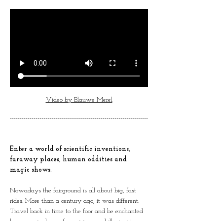
Video by Blauwe Merel
----------------------------------------------------------------------
------------------------------------------------------
Enter a world of scientific inventions, 
faraway places, human oddities and 
magic shows.
Nowadays the fairground is all about big, fast 
rides. More than a century ago, it was different. 
Travel back in time to the foor and be enchanted 