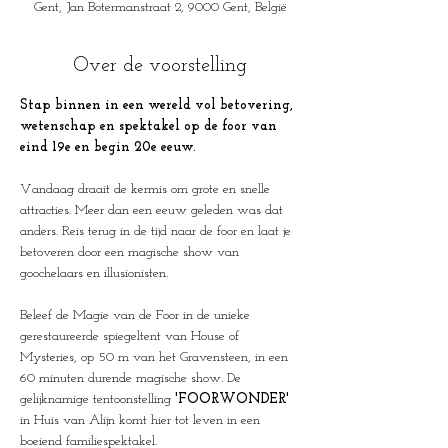
Gent, Jan Botermanstraat 2, 9000 Gent, België
Over de voorstelling
Stap binnen in een wereld vol betovering, 
wetenschap en spektakel op de foor van 
eind 19e en begin 20e eeuw.
Vandaag draait de kermis om grote en snelle 
attracties. Meer dan een eeuw geleden was dat 
anders. Reis terug in de tijd naar de foor en laat je 
betoveren door een magische show van 
goochelaars en illusionisten. 
Beleef de Magie van de Foor in de unieke 
gerestaureerde spiegeltent van House of 
Mysteries, op 50 m van het Gravensteen, in een 
60 minuten durende magische show. De 
gelijknamige tentoonstelling 
'FOORWONDER'
in Huis van Alijn komt hier tot leven in een 
boeiend familiespektakel.