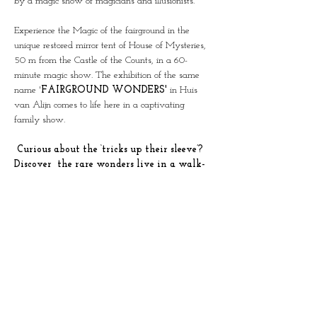
by a magic show of magicians and illusionists.
Experience the Magic of the fairground in the 
unique restored mirror tent of House of Mysteries, 
50 m from the Castle of the Counts, in a 60-
minute magic show. The exhibition of the same 
name '
FAIRGROUND WONDERS'
 in Huis 
van Alijn comes to life here in a captivating 
family show.
 Curious about the ‘tricks up their sleeve’? 
Discover  the rare wonders live in a walk-
through show through all the rooms of 
House of Mysteries.  (N)ever shown before!
Limited groups of 25 people per show.
Duration: 60 minutes
This combi ticket also gives access to the 
exhibition of the same name in Huis van Alijn on 
a day of your choice.
This show was created in collaboration with the 
team from Huis van Alijn and Science at the Fair, 