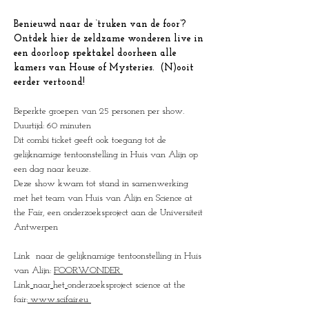
Benieuwd naar de ‘truken van de foor’? 
Ontdek hier de zeldzame wonderen live in 
een doorloop spektakel doorheen alle 
kamers van House of Mysteries.  (N)ooit 
eerder vertoond!
Beperkte groepen van 25 personen per show.
Duurtijd: 60 minuten
Dit combi ticket geeft ook toegang tot de 
gelijknamige tentoonstelling in Huis van Alijn op 
een dag naar keuze.
Deze show kwam tot stand in samenwerking 
met het team van Huis van Alijn en Science at 
the Fair, een onderzoeksproject aan de Universiteit 
Antwerpen 
Link  naar de gelijknamige tentoonstelling in Huis 
van Alijn: 
FOORWONDER
Link
naar
het
onderzoeksproject science at the 
fair:
www.scifair.eu