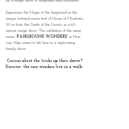
by a magic show of magicians and illusionists.
Experience the Magic of the fairground in the 
unique restored mirror tent of House of Mysteries, 
50 m from the Castle of the Counts, in a 60-
minute magic show. The exhibition of the same 
name '
FAIRGROUND WONDERS'
 in Huis 
van Alijn comes to life here in a captivating 
family show.
 Curious about the ‘tricks up their sleeve’? 
Discover  the rare wonders live in a walk-
through show through all the rooms of 
House of Mysteries.  (N)ever shown before!
Limited groups of 25 people per show.
Duration: 60 minutes
This combi ticket also gives access to the 
exhibition of the same name in Huis van Alijn on 
a day of your choice.
This show was created in collaboration with the 
team from Huis van Alijn and Science at the Fair, 