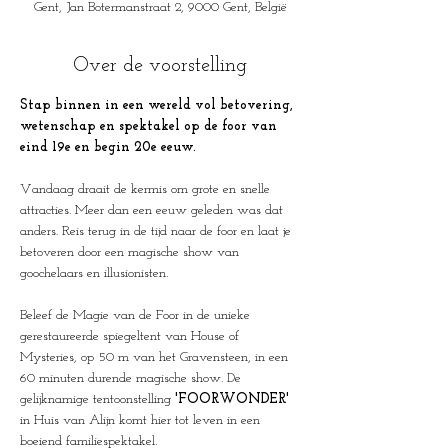
Gent, Jan Botermanstraat 2, 9000 Gent, België
Over de voorstelling
Stap binnen in een wereld vol betovering, 
wetenschap en spektakel op de foor van 
eind 19e en begin 20e eeuw.
Vandaag draait de kermis om grote en snelle 
attracties. Meer dan een eeuw geleden was dat 
anders. Reis terug in de tijd naar de foor en laat je 
betoveren door een magische show van 
goochelaars en illusionisten. 
Beleef de Magie van de Foor in de unieke 
gerestaureerde spiegeltent van House of 
Mysteries, op 50 m van het Gravensteen, in een 
60 minuten durende magische show. De 
gelijknamige tentoonstelling 
'FOORWONDER'
in Huis van Alijn komt hier tot leven in een 
boeiend familiespektakel.