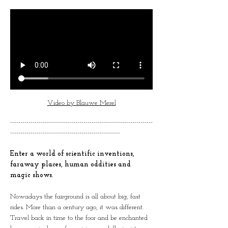
Video by Blauwe Merel
----------------------------------------------------------------------
------------------------------------------------------
Enter a world of scientific inventions, 
faraway places, human oddities and 
magic shows.
Nowadays the fairground is all about big, fast 
rides. More than a century ago, it was different. 
Travel back in time to the foor and be enchanted 