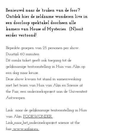
Benieuwd naar de ‘truken van de foor’? 
Ontdek hier de zeldzame wonderen live in 
een doorloop spektakel doorheen alle 
kamers van House of Mysteries.  (N)ooit 
eerder vertoond!
Beperkte groepen van 25 personen per show.
Duurtijd: 60 minuten
Dit combi ticket geeft ook toegang tot de 
gelijknamige tentoonstelling in Huis van Alijn op 
een dag naar keuze.
Deze show kwam tot stand in samenwerking 
met het team van Huis van Alijn en Science at 
the Fair, een onderzoeksproject aan de Universiteit 
Antwerpen 
Link  naar de gelijknamige tentoonstelling in Huis 
van Alijn: 
FOORWONDER
Link
naar
het
onderzoeksproject science at the 
fair:
www.scifair.eu