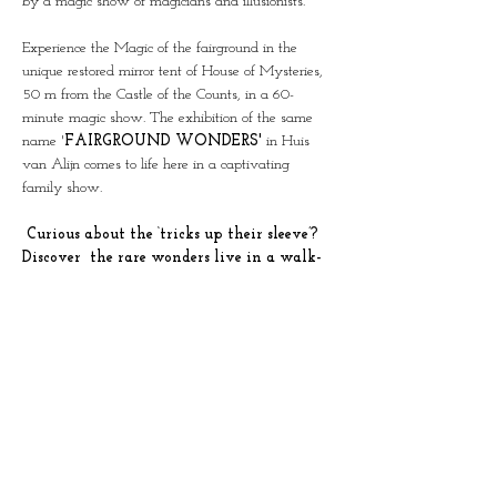
by a magic show of magicians and illusionists.
Experience the Magic of the fairground in the 
unique restored mirror tent of House of Mysteries, 
50 m from the Castle of the Counts, in a 60-
minute magic show. The exhibition of the same 
name '
FAIRGROUND WONDERS'
 in Huis 
van Alijn comes to life here in a captivating 
family show.
 Curious about the ‘tricks up their sleeve’? 
Discover  the rare wonders live in a walk-
through show through all the rooms of 
House of Mysteries.  (N)ever shown before!
Limited groups of 25 people per show.
Duration: 60 minutes
This combi ticket also gives access to the 
exhibition of the same name in Huis van Alijn on 
a day of your choice.
This show was created in collaboration with the 
team from Huis van Alijn and Science at the Fair, 