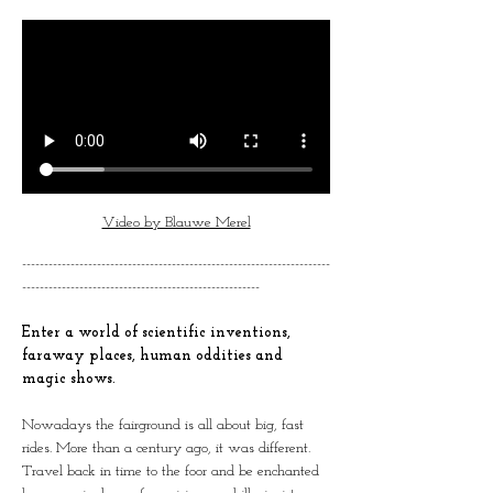
Video by Blauwe Merel
----------------------------------------------------------------------
------------------------------------------------------
Enter a world of scientific inventions, 
faraway places, human oddities and 
magic shows.
Nowadays the fairground is all about big, fast 
rides. More than a century ago, it was different. 
Travel back in time to the foor and be enchanted 