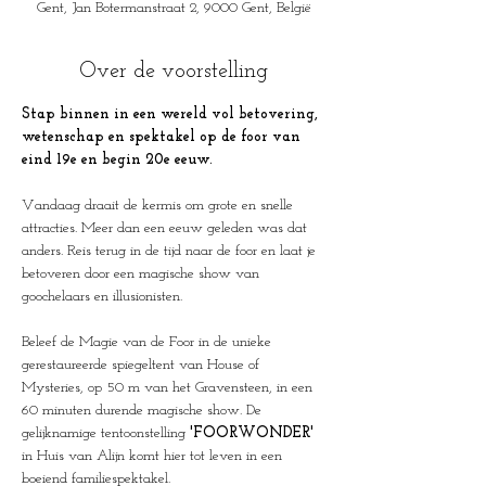
Gent, Jan Botermanstraat 2, 9000 Gent, België
Over de voorstelling
Stap binnen in een wereld vol betovering, 
wetenschap en spektakel op de foor van 
eind 19e en begin 20e eeuw.
Vandaag draait de kermis om grote en snelle 
attracties. Meer dan een eeuw geleden was dat 
anders. Reis terug in de tijd naar de foor en laat je 
betoveren door een magische show van 
goochelaars en illusionisten. 
Beleef de Magie van de Foor in de unieke 
gerestaureerde spiegeltent van House of 
Mysteries, op 50 m van het Gravensteen, in een 
60 minuten durende magische show. De 
gelijknamige tentoonstelling 
'FOORWONDER'
in Huis van Alijn komt hier tot leven in een 
boeiend familiespektakel.