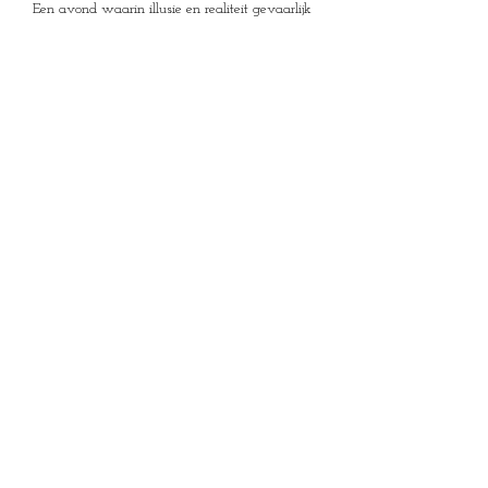
Een avond waarin illusie en realiteit gevaarlijk 
dicht bij elkaar komen. De ervaring zal u niet 
loslaten.
Durft u het aan?
Voorstelling in het Nederlands
Deuren open om 20u
Start voorstelling om 20u30
Leeftijd + 12 jaar
House of Mysteries
Jan Botermanstraa
t 2
9000 Gent, België
+32 (0) 475 35
63 47