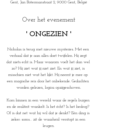
Gent, Jan Botermanstraat 2, 9000 Gent, België
Over het evenement
' ONGEZIEN '
Nicholas is terug met nieuwe mysteries. Met een 
verhaal dat je aan alles doet twijfelen. Hij zegt 
dat niets echt is. Maar waarom voelt het dan wel 
zo? Hij ziet wat jij niet ziet. En wat jij ziet, is 
misschien niet wat het lijkt. Hij neemt je mee op 
een magische reis door het onbekende. Gedachten 
worden gelezen, logica opzijgeschoven.
Kom binnen in een wereld waar de regels buigen 
en de realiteit wankelt. Is het écht? Is het bedrog? 
Of is dat net wat hij wil dat je denkt? Eén ding is 
zeker: soms… zit de waarheid verstopt in een 
leugen.