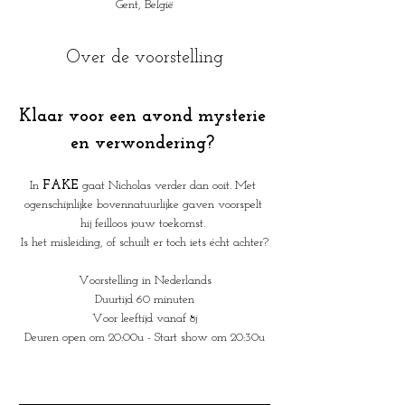
Gent, België
Over de voorstelling
Klaar voor een avond mysterie 
en verwondering? 
In 
FAKE
 gaat Nicholas verder dan ooit. Met 
ogenschijnlijke bovennatuurlijke gaven voorspelt 
hij feilloos jouw toekomst. 
Is het misleiding, of schuilt er toch iets écht achter?
Voorstelling in Nederlands
Duurtijd 60 minuten
Voor leeftijd vanaf 8j
Deuren open om 20:00u - Start show om 20:30u