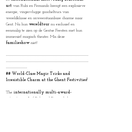
act
 van Rubi en Fernando brengt een explosieve 
energie, vingervlugge goocheltrucs van 
wereldklasse en onweerstaanbare charme naar 
Gent. Na hun 
wereldtour
 nu exclusief en 
eenmalig te zien op de Gentse Feesten met hun 
immersief magisch theater. Mis deze 
familieshow
 niet!
----------------------------------------------------------------------
----------------------------------------------------------------------
------------------
## World-Class Magic Tricks and 
Irresistible Charm at the Ghent Festivities!
The 
internationally multi-award-
winning act
 of Rubi and Fernando brings 
explosive energy, lightning-fast world-class magic 
tricks, and irresistible charm to Ghent. After their 
world tour
, they are now exclusively and for 
one time only at the Ghent Festivities with their 
immersive magical theater. Don't miss this 