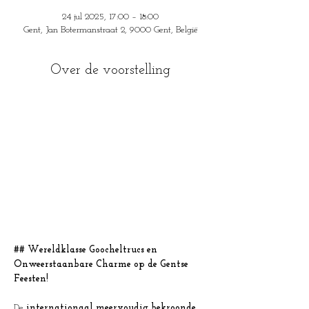
24 jul 2025, 17:00 – 18:00
Gent, Jan Botermanstraat 2, 9000 Gent, België
Over de voorstelling
## Wereldklasse Goocheltrucs en 
Onweerstaanbare Charme op de Gentse 
Feesten!
De
 internationaal meervoudig bekroonde 