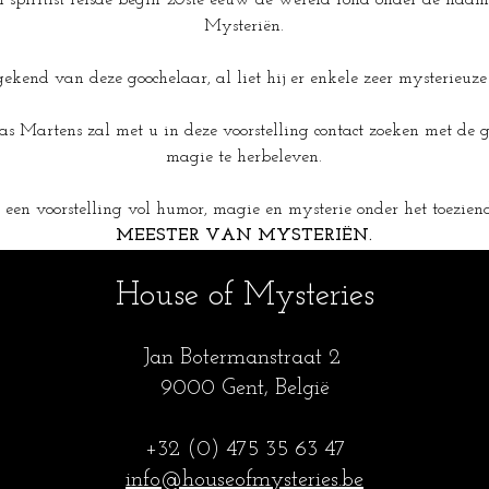
en spiritist reisde begin 20ste eeuw de wereld rond onder de naa
Mysteriën.
 gekend van deze goochelaar, al liet hij er enkele zeer mysterieuz
laas Martens zal met u in deze voorstelling contact zoeken met de g
magie te herbeleven.
p een voorstelling vol humor, magie en mysterie onder het toezien
MEESTER VAN MYSTERIËN.
House of Mysteries
Jan Botermanstraa
t 2
9000 Gent, België
+32 (0) 475 35
63 47
info@houseofmysteries.be