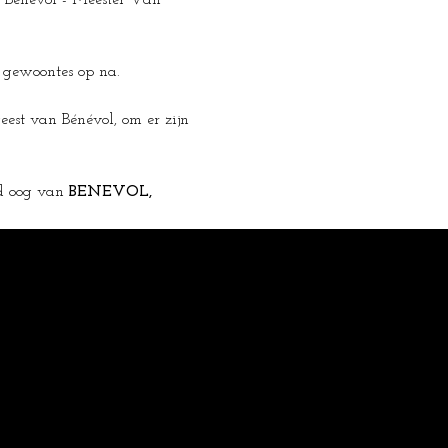
m Bénévol - Meester Van 
e gewoontes op na.
eest van Bénévol, om er zijn 
d oog van 
BENEVOL, 