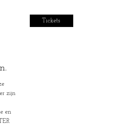
Tickets
n.
ze
r zijn
ie en
STER