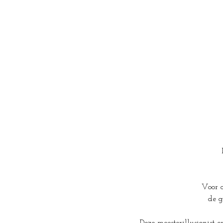
Voor d
de g