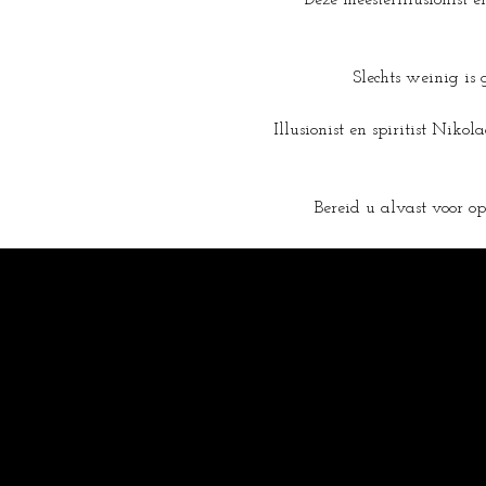
Deze meesterillusionist 
Slechts weinig is
Illusionist en spiritist Niko
Bereid u alvast voor o