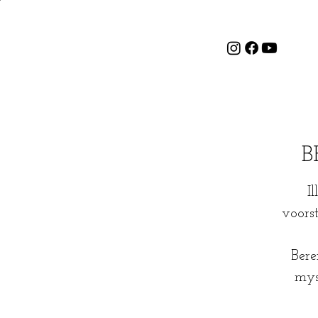
B
I
voorst
Bere
mys