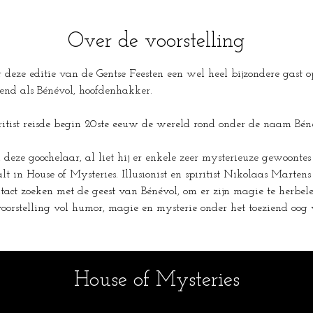
Over de voorstelling
r deze editie van de Gentse Feesten een wel heel bijzondere gast o
end als Bénévol, hoofdenhakker.
piritist reisde begin 20ste eeuw de wereld rond onder de naam Bé
deze goochelaar, al liet hij er enkele zeer mysterieuze gewoontes
lt in House of Mysteries. Illusionist en spiritist Nikolaas Marten
ntact zoeken met de geest van Bénévol, om er zijn magie te herbel
voorstelling vol humor, magie en mysterie onder het toeziend oog
House of Mysteries