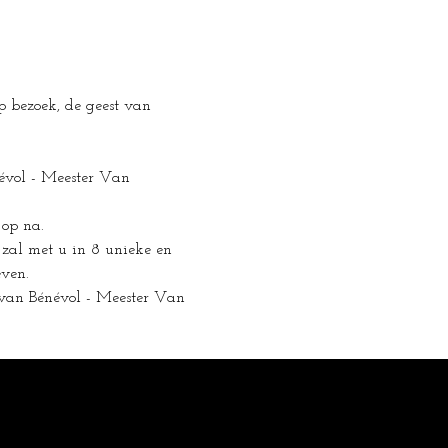
p bezoek, de geest van 
névol - Meester Van 
 op na.
s zal met u in 8 unieke en 
even.
 van Bénévol - Meester Van 