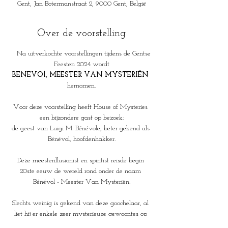
Gent, Jan Botermanstraat 2, 9000 Gent, België
Over de voorstelling
   Na uitverkochte voorstellingen tijdens de Gentse 
Feesten 2024 wordt
BENEVOl, MEESTER VAN MYSTERIËN 
hernomen.
Voor deze voorstelling heeft House of Mysteries 
een bijzondere gast op bezoek:
de geest van Luigi M. Bénévole, beter gekend als 
Bénévol, hoofdenhakker.
Deze meesterillusionist en spiritist reisde begin 
20ste eeuw de wereld rond onder de naam 
Bénévol - Meester Van Mysteriën.
Slechts weinig is gekend van deze goochelaar, al 
liet hij er enkele zeer mysterieuze gewoontes op 
na.