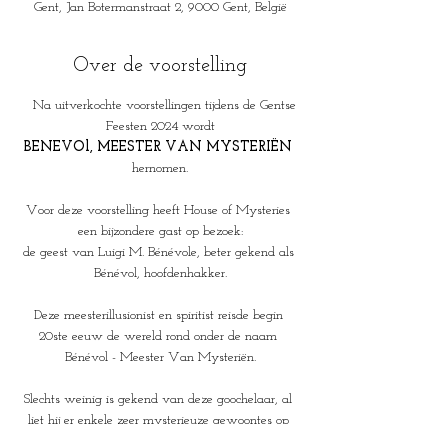
Gent, Jan Botermanstraat 2, 9000 Gent, België
Over de voorstelling
   Na uitverkochte voorstellingen tijdens de Gentse 
Feesten 2024 wordt
BENEVOl, MEESTER VAN MYSTERIËN 
hernomen.
Voor deze voorstelling heeft House of Mysteries 
een bijzondere gast op bezoek:
de geest van Luigi M. Bénévole, beter gekend als 
Bénévol, hoofdenhakker.
Deze meesterillusionist en spiritist reisde begin 
20ste eeuw de wereld rond onder de naam 
Bénévol - Meester Van Mysteriën.
Slechts weinig is gekend van deze goochelaar, al 
liet hij er enkele zeer mysterieuze gewoontes op 
na.