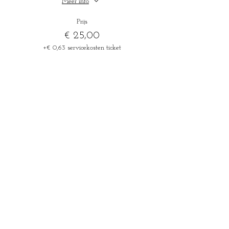
Meer info
Prijs
€ 25,00
+€ 0,63 servicekosten ticket
Uitverkocht
Soort ticket
Aaron Crow - 20/07 ticket -12j
Meer info
Prijs
€ 18,00
+€ 0,45 servicekosten ticket