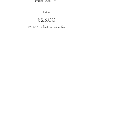
More info
Price
€25.00
+€0.63 ticket service fee
Sale ended
Ticket type
Aaron Crow - 19/07 ticket -12j
More info
Price
€18.00
+€0.45 ticket service fee