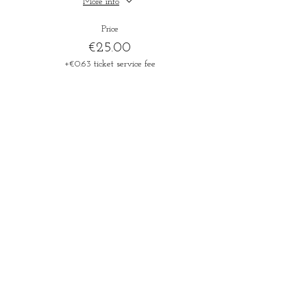
More info
Price
€25.00
+€0.63 ticket service fee
Sold Out
Ticket type
Aaron Crow - 17/07 ticket -12j
More info
Price
€18.00
+€0.45 ticket service fee
This event is sold out