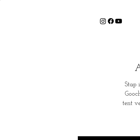
A
Stap 
Gooch
tent v