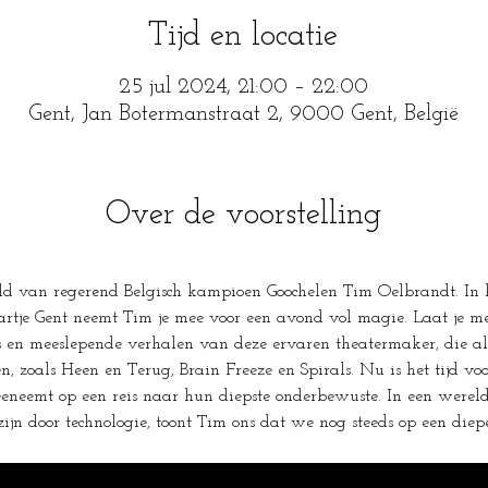
Tijd en locatie
25 jul 2024, 21:00 – 22:00
Gent, Jan Botermanstraat 2, 9000 Gent, België
Over de voorstelling
ld van regerend Belgisch kampioen Goochelen Tim Oelbrandt. In h
 hartje Gent neemt Tim je mee voor een avond vol magie. Laat je m
en meeslepende verhalen van deze ervaren theatermaker, die al 
en, zoals Heen en Terug, Brain Freeze en Spirals. Nu is het tijd v
eneemt op een reis naar hun diepste onderbewuste. In een were
jn door technologie, toont Tim ons dat we nog steeds op een diep