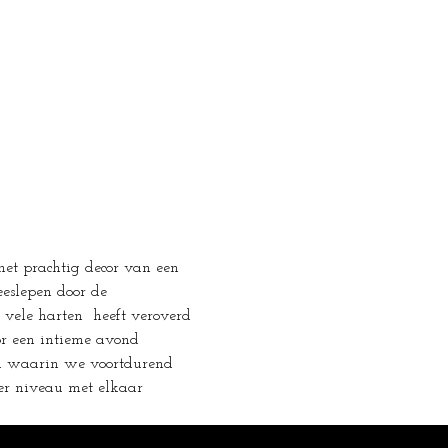
et prachtig decor van een 
eeslepen door de 
vele harten  heeft veroverd 
oor een intieme avond 
ld waarin we voortdurend 
er niveau met elkaar 