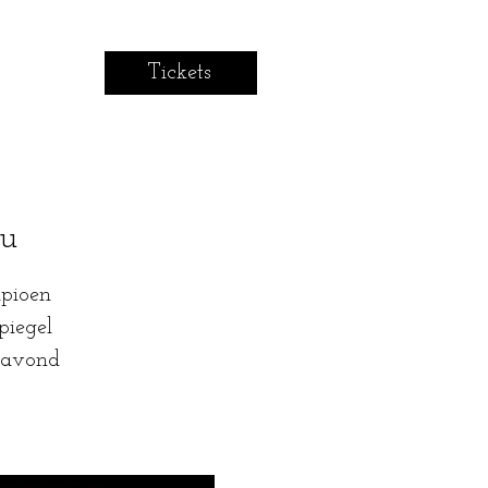
Tickets
1u
mpioen
piegel
n avond