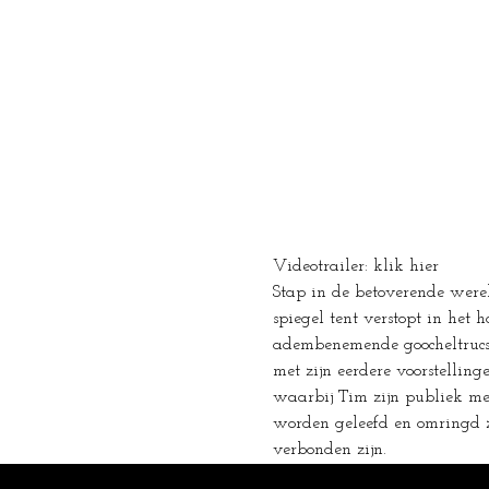
Videotrailer: klik hier
Stap in de betoverende were
spiegel tent verstopt in het
adembenemende goocheltrucs 
met zijn eerdere voorstelling
waarbij Tim zijn publiek me
worden geleefd en omringd zi
verbonden zijn.