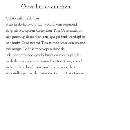
Over het evenement
Videotrailer: klik hier
Stap in de betoverende wereld van regerend 
Belgisch kampioen Goochelen Tim Oelbrandt. In 
het prachtig decor van een spiegel tent verstopt in 
het hartje Gent neemt Tim je mee voor een avond 
vol magie. Laat je meeslepen door de 
adembenemende goocheltrucs en meeslepende 
verhalen van deze ervaren theatermaker, die al 
vele harten  heeft veroverd met zijn eerdere 
voorstellingen, zoals Heen en Terug, Brain Freeze 
en Spirals. Nu is het tijd voor een intieme avond 
waarbij Tim zijn publiek meeneemt op een reis 
naar hun diepste onderbewuste. In een wereld 
waarin we voortdurend worden geleefd en 
omringd zijn door technologie, toont Tim ons dat 
we nog steeds op een dieper niveau met elkaar 
verbonden zijn.