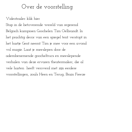
Over de voorstelling
Videotrailer: klik hier
Stap in de betoverende wereld van regerend 
Belgisch kampioen Goochelen Tim Oelbrandt. In 
het prachtig decor van een spiegel tent verstopt in 
het hartje Gent neemt Tim je mee voor een avond 
vol magie. Laat je meeslepen door de 
adembenemende goocheltrucs en meeslepende 
verhalen van deze ervaren theatermaker, die al 
vele harten  heeft veroverd met zijn eerdere 
voorstellingen, zoals Heen en Terug, Brain Freeze 
en Spirals. Nu is het tijd voor een intieme avond 
waarbij Tim zijn publiek meeneemt op een reis 
naar hun diepste onderbewuste. In een wereld 
waarin we voortdurend worden geleefd en 
omringd zijn door technologie, toont Tim ons dat 
we nog steeds op een dieper niveau met elkaar 
verbonden zijn.