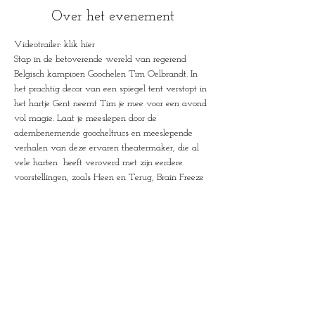
Over het evenement
Videotrailer: klik hier
Stap in de betoverende wereld van regerend 
Belgisch kampioen Goochelen Tim Oelbrandt. In 
het prachtig decor van een spiegel tent verstopt in 
het hartje Gent neemt Tim je mee voor een avond 
vol magie. Laat je meeslepen door de 
adembenemende goocheltrucs en meeslepende 
verhalen van deze ervaren theatermaker, die al 
vele harten  heeft veroverd met zijn eerdere 
voorstellingen, zoals Heen en Terug, Brain Freeze 
en Spirals. Nu is het tijd voor een intieme avond 
waarbij Tim zijn publiek meeneemt op een reis 
naar hun diepste onderbewuste. In een wereld 
waarin we voortdurend worden geleefd en 
omringd zijn door technologie, toont Tim ons dat 
we nog steeds op een dieper niveau met elkaar 
verbonden zijn.