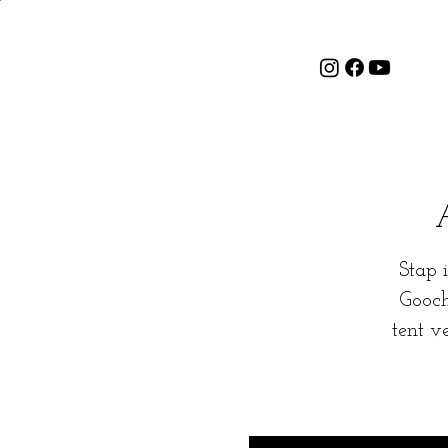
Stap 
Gooch
tent v