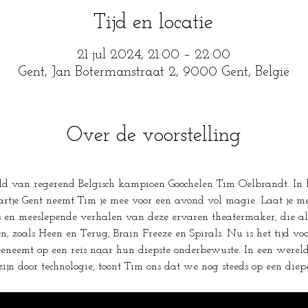
Tijd en locatie
21 jul 2024, 21:00 – 22:00
Gent, Jan Botermanstraat 2, 9000 Gent, België
Over de voorstelling
ld van regerend Belgisch kampioen Goochelen Tim Oelbrandt. In h
 hartje Gent neemt Tim je mee voor een avond vol magie. Laat je m
en meeslepende verhalen van deze ervaren theatermaker, die al 
en, zoals Heen en Terug, Brain Freeze en Spirals. Nu is het tijd v
eneemt op een reis naar hun diepste onderbewuste. In een were
jn door technologie, toont Tim ons dat we nog steeds op een diep