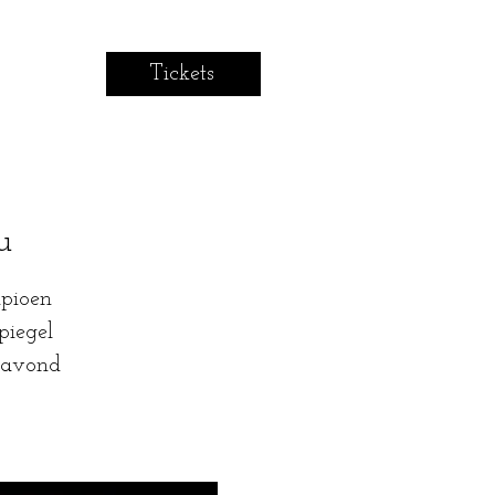
Tickets
u
mpioen
piegel
n avond