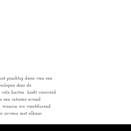
et prachtig decor van een 
eeslepen door de 
vele harten  heeft veroverd 
oor een intieme avond 
ld waarin we voortdurend 
er niveau met elkaar 