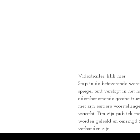
Videotrailer: klik hier
Stap in de betoverende were
spiegel tent verstopt in het
adembenemende goocheltrucs 
met zijn eerdere voorstelling
waarbij Tim zijn publiek me
worden geleefd en omringd zi
verbonden zijn.