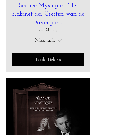
Séance Mystique - 'Het
Kabinet der Geesten' van de
Davenports.
za 21 nov
Meer info
Book Tickets