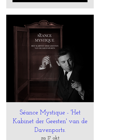
Séance Mystique - 'Het
Kabinet der Geesten' van de
Davenports.
za 17 okt