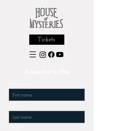
Tickets
Subscribe to Site
First name
Last name
Email