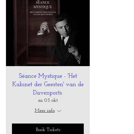
Séance Mystique - 'Het
Kabinet der Geesten' van de
Davenports.
za 03 okt
Meer info
Book Tickets