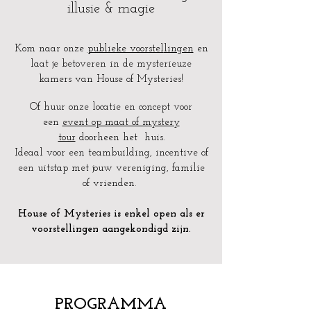
illusie & magie
Kom naar onze
publieke voorstel
lingen
en
laat je betoveren in
de mysterieuze
kamers van House of Mysteries!
Of huur onze locatie en concept voor
een
event op maat of mystery
tour
doorheen het huis.
Ideaal voor een teambuilding, incentive of
een uitstap met jouw vereniging, familie
of vrienden.
House of
Mysteries is enkel open als er
voorstellingen aangekondigd zijn.
PROGRAMMA